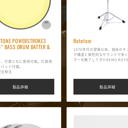
TONE POWERSTROKE3
Rototom
6” BASS DRUM BATTER &
1970年代の登場以来、独自のチ
グ構造と個性的なサウンドで多
マーを魅了してきたREMO ROT
ト、打面ともに使用可能。打面用
TOMS（ロートタム）
ーパッド付属。
6“・8”・10“スタンド付き3点
受注発注
加え、6”～14“までの単品ロー
ラインナップいたします。
チューニングキー不要でピッチ
製品詳細
製品詳細
能な独自の回転構造はそのままに
の音楽シーンにマッチする仕様
計。ライブ、レコーディング、
など、 あらゆるシーンで再びそ
を発揮します。 セットでも単品
レイヤーの自由な発想に応える
成です。