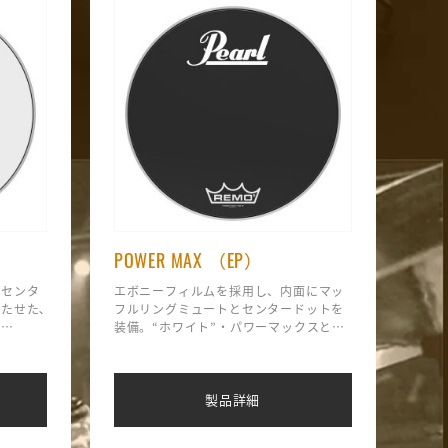
POWER MAX （EP）
とセンタ
エボニーフィルムを採用し、内面にマッ
たせた､
フルリングミュートとセンタードットを
。
装備。“ホワイト”・パワーマックスと比
ポンスが
べ、ウエットな音色で、まとまりのある
良い余韻
サウンドです。
製品詳細