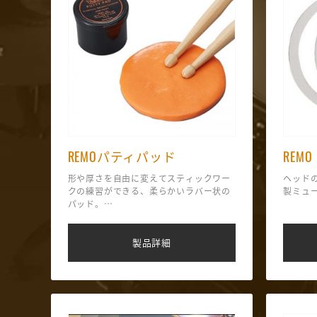
REMOパティパッド
REM
形や厚さを自由に変えてスティックワー
ヘッド
クの練習ができる、柔らかいラバー状の
製ミュ
パッド。
携帯性に優れ、持ち運びも便利です。
製品詳細