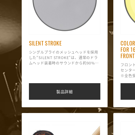
SILENT STROKE
COLOR
FOR 1
シングルプライのメッシュヘッドを採用
FRONT
した“SILENT STROKE”は、通常のドラ
ムヘッド装着時のサウンドから約90%ボ
フロン
リュームを縮小することができる新開発
*デシベル測定 Top:SILENT
センタ
のドラムヘッド。
STROKE/Bottom:CLEAR
※全色
自宅練習の際はもちろん、音量制限のあ
AMBASSADOR
るシチュエーション時に“SILENT
【フルショット時】
【サイレントストローク装着時】
STROKE”に付け替えれば、力加減を気に
一般的なドラムヘッド
=〜約80デシベル(目覚まし時計の音量に
製品詳細
することなくいつも通りのプレイが可
=〜約100デシベル(地下鉄の音量に相当)
相当)
能。