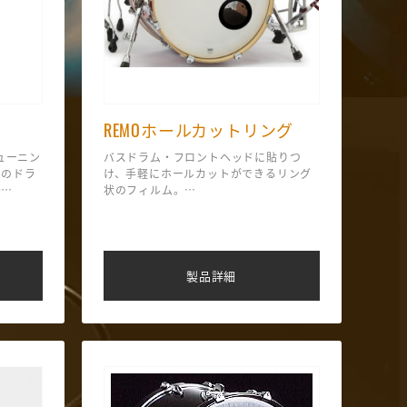
REMOホールカットリング
ューニン
バスドラム・フロントヘッドに貼りつ
くのドラ
け、手軽にホールカットができるリング
O
状のフィルム。
（5 1/2径）ブラック
セットに
トタムも
調整が可
製品詳細
、 現代
へと再設
教育現場
の存在感
でも、プ
柔軟な構