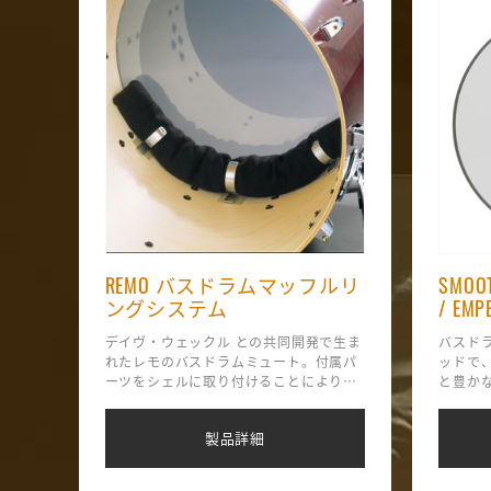
REMO バスドラムマッフルリ
SMOOT
ングシステム
/ EMP
デイヴ・ウェックル との共同開発で生ま
バスド
れたレモのバスドラムミュート。付属パ
ッドで
ーツをシェルに取り付けることにより、
と豊か
演奏中のズレを防ぎ、不要の際はパーツ
エンペ
ごとはずすことができる。
ムで豊
製品詳細
サダー
レスポ