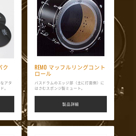
パク
REMO マッフルリングコント
ロール
烈なアタ
バスドラムのエッジ部（主に打面側）に
ッド。
はさむスポンジ製ミュート。
製品詳細