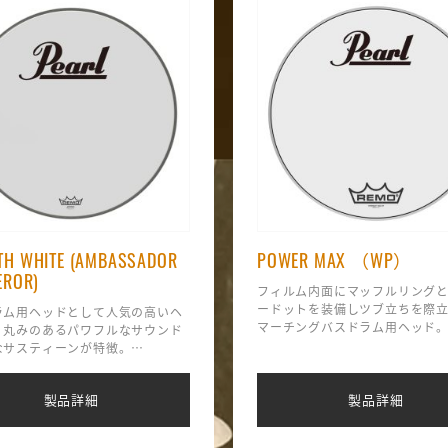
H WHITE (AMBASSADOR
POWER MAX （WP）
EROR)
フィルム内面にマッフルリング
ードットを装備しツブ立ちを際立
ラム用ヘッドとして人気の高いヘ
マーチングバスドラム用ヘッド
、丸みのあるパワフルなサウンド
クリアなアタックと素早いレス
なサスティーンが特徴。
特徴で､アリーナではバランスの
ラーは厚め（2プライ）のフィル
が得られます。
かなボリュームが得られ、アンバ
製品詳細
製品詳細
は薄め（1プライ）のフィルムで
ンスに優れています。