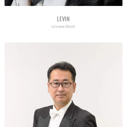
LEVIN
La'cryma Christi