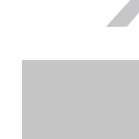
動
画
プ
レ
ー
ヤ
ー