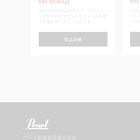
HHX Anthology
HHX
HHX Anthologyはライド、クラッシ
ミデ
ュそれぞれのサウンドとフィールをす
ハン
べて併せ持ったシンバルです。
ーズ
ライドなのかクラッシュなのか？カテ
常に
ゴリに縛られる必要はありません。プ
る。
レイヤー自身で「シンバルの定義」を
製品詳細
行い、自分だけのプレイスタイルを探
求することができます。
既成概念より本能を、カテゴリを打ち
破るクリエイティビティを刺激する新
たなシンバルの誕生です。
パール楽器製造株式会社