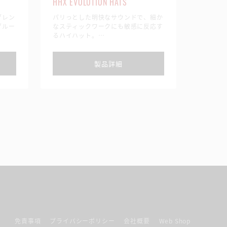
HHX EVOLUTION HATS
HHX CL
ブレン
パリっとした明快なサウンドで、細か
AAタイ
グルー
なスティックワークにも敏感に反応す
HHX&
るハイハット。
ド。電子
★ブリリアントのみ
持つハイ
製品詳細
免責事項
プライバシーポリシー
会社概要
Web Shop