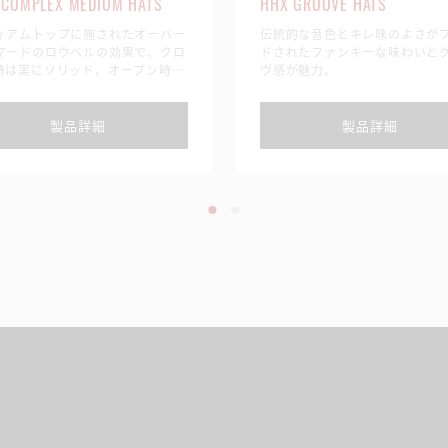
 COMPLEX MEDIUM HATS
HHX GROOVE HATS
ィアムトップに施されたオーバー
伝統的な音色とキレ味のよさが
マードのロウベルの効果で、クロ
ドされたファンキーな味わいと
時は実にソリッド、オープン時は
ヴ感が魅力。
豊かなファットトーンを演出す
製品詳細
製品詳細