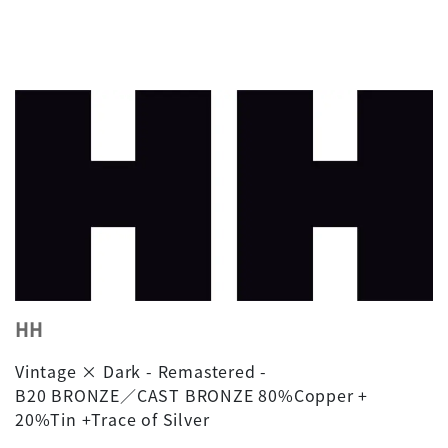
HH
Vintage × Dark - Remastered -
B20 BRONZE／CAST BRONZE 80%Copper +
20%Tin +Trace of Silver