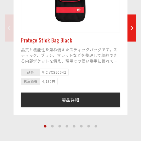
Protege Stick Bag Black
品質と機能性を兼ね備えたスティックバッグです。ス
ティック、ブラシ、マレットなどを整理して収納でき
る内部ポケットを備え、現場での使い勝手に優れてい
ます。耐水性のある高密度ファブリックとフォームパ
・ドラムスティック最大8ペア収納
ッドが中身をしっかり保護し、負荷のかかる部分には
・フロアタム対応・長さ調整可能なストラップ
品番
VIC-VXSB0042
補強ステッチを施して耐久性を高めています。長さ調
・ブラシやチューニングキー用インナーポケット搭載
税込価格
4,180
円
整が可能なフロアタムストラップにより、スムーズで
安定したセッティングが可能です。
製品詳細