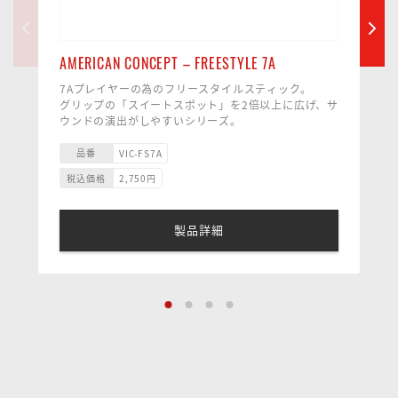
AMERICAN CONCEPT – FREESTYLE 7A
7Aプレイヤーの為のフリースタイルスティック。
グリップの「スイートスポット」を2倍以上に広げ、サ
ウンドの演出がしやすいシリーズ。
サイズ 13.7 × 432㎜
素材 ヒッコリー
品番
VIC-FS7A
チップ ハイブリッド／ウッド
税込価格
2,750
円
テーパー エクストラ・ロング
-----------------------------------------------------------------
-------------------------------
製品詳細