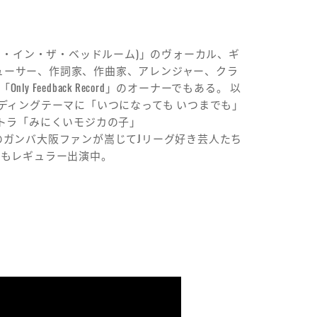
 (クライフ・イン・ザ・ベッドルーム)」のヴォーカル、ギ
ューサー、作詞家、作曲家、アレンジャー、クラ
Feedback Record」のオーナーでもある。 以
のエンディングテーマに「いつになっても いつまでも」
ントラ「みにくいモジカの子」
また生粋のガンバ大阪ファンが嵩じてJリーグ好き芸人たち
にもレギュラー出演中。