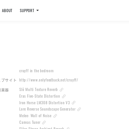
ABOUT
SUPPORT
cruyff in the bedroom
http://www.onlyfeedback.net/cruyff/
ェブサイト
Slö Multi Texture Reverb
用楽器
Eras Five-State Distortion
Iron Horse LM308 Distortion V3
Lore Reverse Soundscape Generator
Melee: Wall of Noise
Canvas Tuner
Slöer Stereo Ambient Reverb