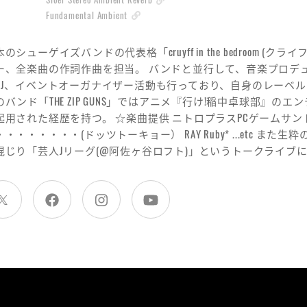
Fundamental Ambient
本のシューゲイズバンドの代表格「cruyff in the bedroom
ー、全楽曲の作詞作曲を担当。 バンドと並行して、音楽プロデ
DJ、イベントオーガナイザー活動も行っており、自身のレーベル「Only 
のバンド「THE ZIP GUNS」ではアニメ『行け!稲中卓球部』
起用された経歴を持つ。 ☆楽曲提供 ニトロプラスPCゲームサ
・・・・・・・・(ドッツトーキョー） RAY Ruby* ...etc 
混じり「芸人Jリーグ(@阿佐ヶ谷ロフト)」というトークライブ