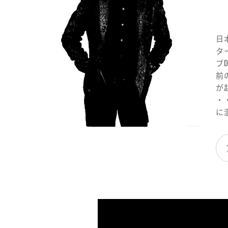
日
タ
ブ
前
が
・
に