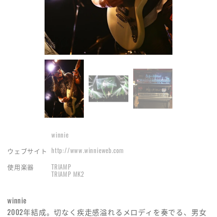
winnie
http://www.winnieweb.com
ウェブサイト
TRIAMP
使用楽器
TRIAMP MK2
winnie
2002年結成。切なく疾走感溢れるメロディを奏でる、男女