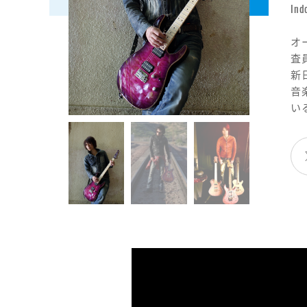
I
オ
査
新
音
い