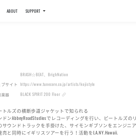
ABOUT
SUPPORT
BRASH☆BEAT、BrighNation
https://www.tunecore.co.jp/artists/kojistyle
ェブサイト
BLACK SPIRIT 200 Floor
用楽器
ートルズの横断歩道ジャケットで知られる
ンドンAbbeyRoadStudiosでレコーディングを行い、ビート
のサウンドトラックを手掛けた、サイモンギブソンをエンジニア
発売と同時にイギリスツアーを行う！活動をLA.NY.Hawaii.