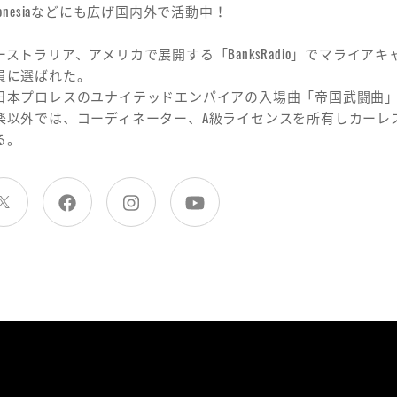
ndonesiaなどにも広げ国内外で活動中！
ーストラリア、アメリカで展開する「BanksRadio」でマライ
員に選ばれた。
日本プロレスのユナイテッドエンパイアの入場曲「帝国武闘曲
楽以外では、コーディネーター、A級ライセンスを所有しカーレ
る。