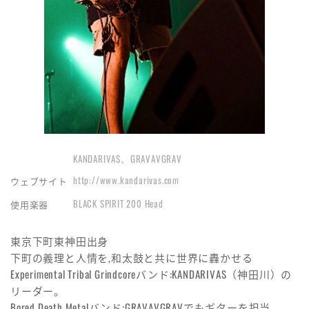
KANDARIVAS、GRAVAVGRAV
http://www.kandarivas.com
ウェブサイト
BLACK SPIRIT 200 Head
使用楽器
東京下町東神田出身
下町の義理と人情を,和太鼓と共に世界に轟かせる
Experimental Tribal Grindcoreバンド:KANDARIVAS（神田川）の
リーダー。
Bored Death Metalバンド:GRAVAVGRAVでもギターを担当。