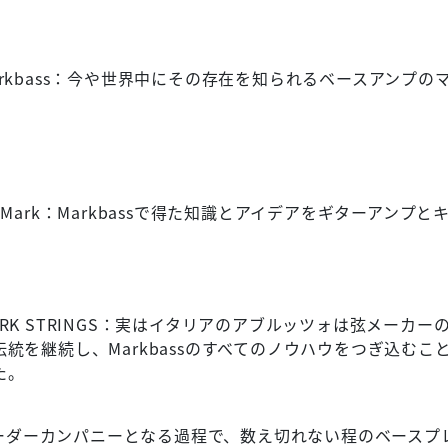
arkbass：今や世界中にその存在を知られるベースアンプの
V Mark：Markbassで得た知識とアイデアをギターアン
ARK STRINGS：実はイタリアのアブルッツォは弦メーカ
伝統を継続し、Markbassのすべてのノウハウをつぎ込む
た。
アンプのリーダーカンパニーとなる過程で、数え切れない程のベー