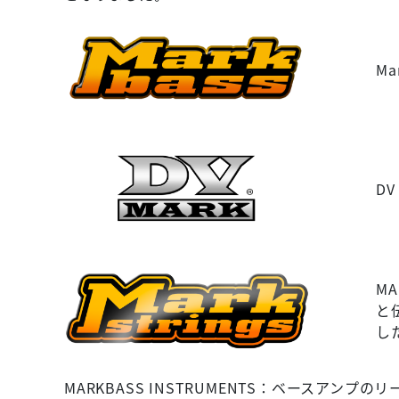
M
D
M
と
し
MARKBASS INSTRUMENTS：ベース