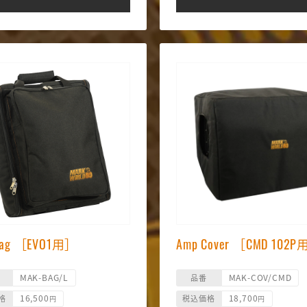
_________________________________________________________
Bag ［EVO1用］
Amp Cover ［CMD 102
MAK-BAG/L
MAK-COV/CMD
品番
16,500
18,700
格
税込価格
円
円