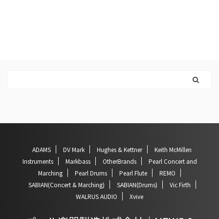
ADAMS
DV Mark
Hughes & Kettner
Keith McMillen
Instruments
Markbass
OtherBrands
Pearl Concert and
Marching
Pearl Drums
Pearl Flute
REMO
SABIAN(Concert & Marching)
SABIAN(Drums)
Vic Firth
WALRUS AUDIO
Xvive