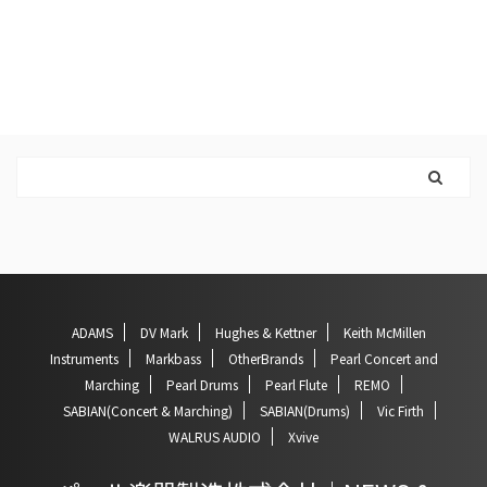
ADAMS
DV Mark
Hughes & Kettner
Keith McMillen
Instruments
Markbass
OtherBrands
Pearl Concert and
Marching
Pearl Drums
Pearl Flute
REMO
SABIAN(Concert & Marching)
SABIAN(Drums)
Vic Firth
WALRUS AUDIO
Xvive