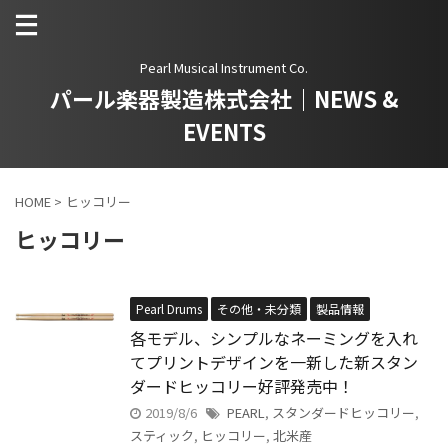
Pearl Musical Instrument Co.
パール楽器製造株式会社｜NEWS &
EVENTS
HOME
>
ヒッコリー
ヒッコリー
Pearl Drums
その他・未分類
製品情報
各モデル、シンプルなネーミングを入れ
てプリントデザインを一新した新スタン
ダードヒッコリー好評発売中！
2019/8/6
PEARL
,
スタンダードヒッコリー
,
スティック
,
ヒッコリー
,
北米産