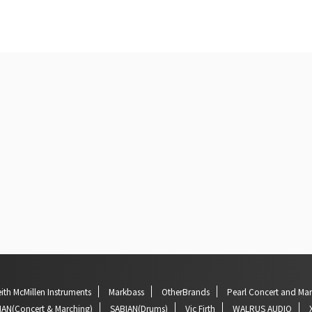
ith McMillen Instruments
Markbass
OtherBrands
Pearl Concert and Ma
IAN(Concert & Marching)
SABIAN(Drums)
Vic Firth
WALRUS AUDIO