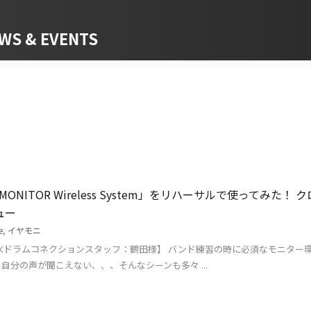
 & EVENTS
-EAR MONITOR Wireless System」をリハーサルで使って
ュー
e
,
イヤモニ
水ドラムコネクションスタッフ：鶴田様】 バンド練習の時に必須なモニター
自分の声が聞こえない、、、そんなシーンも多々 ...