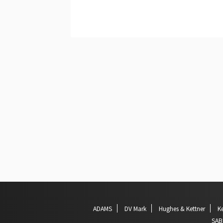
ADAMS
DV Mark
Hughes & Kettner
Ke
SAB