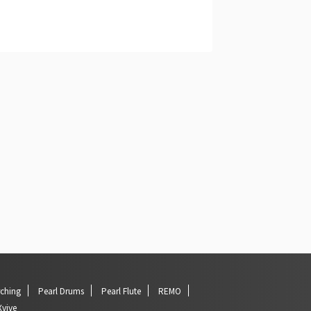
rching
Pearl Drums
Pearl Flute
REMO
Xvive