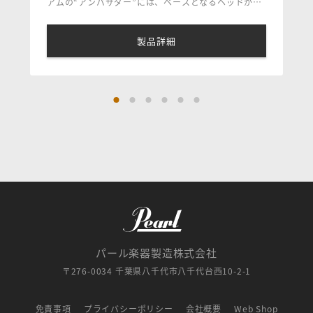
アムの“アンバサダー”には、ベースとなるヘッドが2
種類ある。いずれもアタック、サスティーンをバラン
スよく発揮。ドラムのシェルを選ばない点が特長。
製品詳細
●ライヴやスタジオでの打面用ヘッドとして
●オープンでウォームなアタック
●主な用途–ポップス、ファンク、R&B、ジャズ
パール楽器製造株式会社
〒276-0034 千葉県八千代市八千代台西10-2-1
免責事項
プライバシーポリシー
会社概要
Web Shop