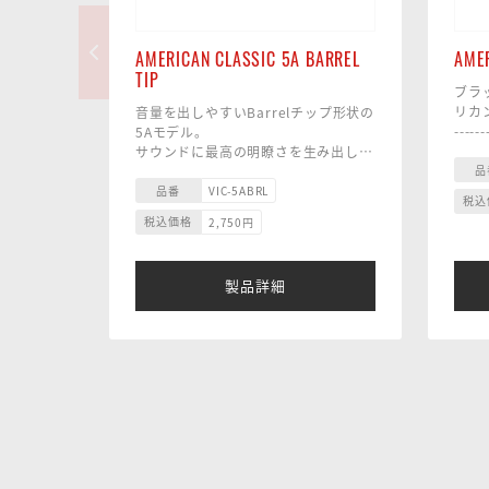
AMERICAN CLASSIC 5A BARREL
AMER
TIP
ブラ
リカ
音量を出しやすいBarrelチップ形状の
------
5Aモデル。
------
サウンドに最高の明瞭さを生み出した
サイズ
品
完璧なバランスのスティック
材
---------------------------------------------
品番
VIC-5ABRL
税込
チッ
---------------------------
税込価格
2,750
円
テー
サイズ 14.4 x 407mm
材質 ヒッコリー
チップ バレル／ウッド
製品詳細
テーパー ミディアム