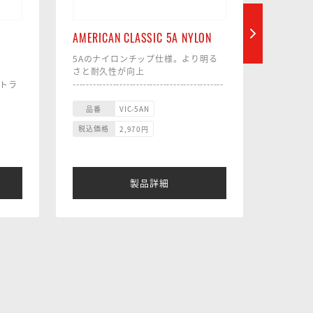
AMERICAN CLASSIC 5A NYLON
AMERIC
PUREGR
5Aのナイロンチップ仕様。より明る
さと耐久性が向上
汗をかく
---------------------------------------------
ートラ
GRIT
---------------------------
----------
■ サイズ： 14.4 x 407mm
品番
------
----------
VIC-5AN
■ 材質： ヒッコリー
サイズ 1
品番
税込価格
2,970
円
■ チップ： ティアドロップ/ ナイロ
材質 
税込価格
ン
チップ
■ テーパー：ミディアム
ッド
テーパー
製品詳細