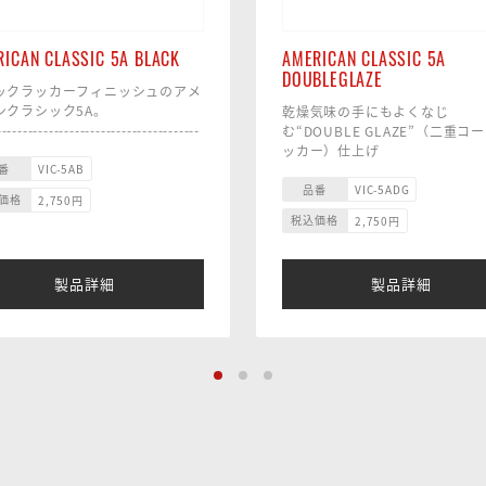
ICAN CLASSIC 5A BLACK
AMERICAN CLASSIC 5A
DOUBLEGLAZE
ックラッカーフィニッシュのアメ
ンクラシック5A。
乾燥気味の手にもよくなじ
---------------------------------------
む“DOUBLE GLAZE”（二重コ
---------------------
ッカー）仕上げ
 14.4 x 407mm
番
---------------------------------------
VIC-5AB
質 ヒッコリー
---------------------------
品番
VIC-5ADG
価格
2,750
円
プ ティアドロップ／ウッド
サイズ 14.4 x 407mm
税込価格
2,750
円
パー ミディアム
材質 ヒッコリー
チップ ティアドロップ／ウ
テーパー ミディアム
製品詳細
製品詳細