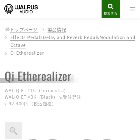
検索する
トップページ
製品情報
Effects Pedals
Delay and Reverb Pedals
Modulation and
Octave
Qi Etherealizer
Qi Etherealizer
WAL-QIET #TC（Terracotta）
WAL-QIET #BK（Black）※受注発注
/ 92,400円（税込価格）