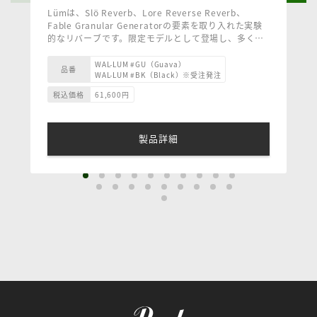
Lümは、Slö Reverb、Lore Reverse Reverb、
Fable Granular Generatorの要素を取り入れた実験
的なリバーブです。限定モデルとして登場し、多くの
リクエストに応え、新たなカラーを採用したレギュラ
-------------------------------------------------------------
ーモデルとしてラインナップに加わりました。
・電源：9VDC センターマイナス（アダプター専用）
WAL-LUM #GU（Guava）
品番
WAL-LUM #BK（Black）※受注発注
3種類の独自のグラニュラー＆テクスチャー・リバー
100mA minimum
ブ・モード、モーメンタリー操作によるオートメーシ
・SIZE：6.7cm(W)×5.8cm (H)×12.6(D)cm
税込価格
61,600
円
ョン機能、プリセット保存機能を搭載し、あなたの音
・WEIGHT：295g
の旅路を照らします。
製品詳細