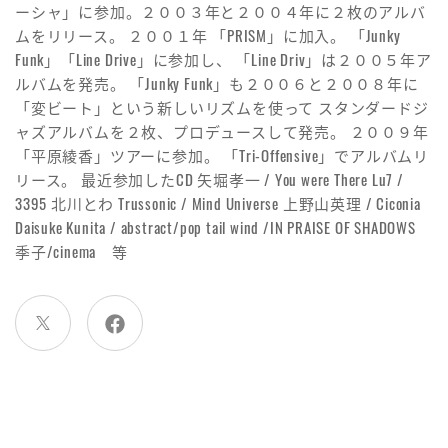
ーシャ」に参加。２００３年と２００４年に２枚のアルバ
ムをリリース。 ２００１年 「PRISM」に加入。 「Junky
Funk」「Line Drive」に参加し、 「Line Driv」は２００５年ア
ルバムを発売。 「Junky Funk」も２００６と２００８年に
「変ビート」という新しいリズムを使って スタンダードジ
ャズアルバムを２枚、プロデュースして発売。 ２００９年
「平原綾香」ツアーに参加。 「Tri-Offensive」でアルバムリ
リース。 最近参加したCD 矢堀孝一 / You were There Lu7 /
3395 北川とわ Trussonic / Mind Universe 上野山英理 / Ciconia
Daisuke Kunita / abstract/pop tail wind /IN PRAISE OF SHADOWS
季子/cinema 等