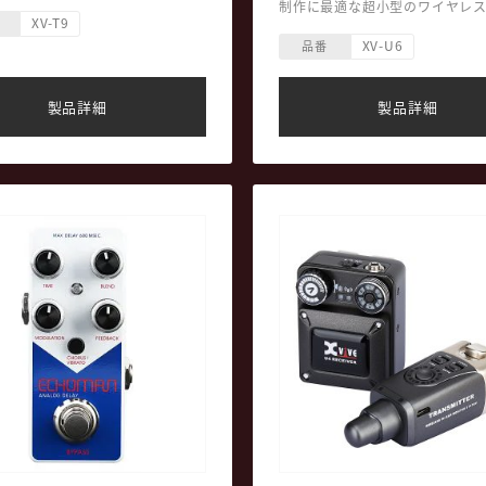
プロフェッショナルレベルのクオ
アルバランスドアーマチュアドラ
制作に最適な超小型のワイヤレ
XV-T9
を実現しました。
搭載
システムです。
● トランスミッターはクリッ
ドアセンブリ
XV-U6
ァスナーの2種類の装着方法があ
品番
遮音性、音漏れを防止
の内側に隠すことも可能。
mmジャック仕様
● カメラのシューマウントに
使い方はこれ以上ないほど簡単
リーケース、クリーニングツール
ーの足をスライドして挿入可能、T
U6コンパクトワイヤレスマイク
製品詳細
製品詳細
TRRS変換ケーブル付属。
はビルトインマイク内蔵、手の
性に優れ交換可能なケーブル
● トランスミッター、レシー
でセットアップもすぐに完了。
ーブル、デュアルUSB充電ケー
面ファスナーを使用してトラン
ランスミッタークリップ、面フ
ーを完全に服の内側に隠すこと
ー、ファーウィンドシールド、
す。
ポーチ付属。
高解像度オーディオ：24-bit / 48
2.4 GHzトゥルーダイバーシテ
イヤレスシステム、U6はあらゆ
作に最適な超小型ワイヤレスマ
テムです。