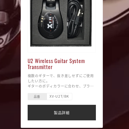
■使用周波
ワイド
■その他
ダイナ
デンサ
24bi
ダイナミ
入力レベ
LINEモ
■重さ 
ーバー 
U2 Wireless Guitar System
Transmitter
複数のギターで、抜き差しせずにご使用
したい方に。
ギターのボディカラーに合わせ、ブラッ
クにしたい方に。
XV-U2T/BK
-------------------------------------------------
品番
レシーバーをアンプに、トランスミッタ
ーをギターやベースのジャックにそれぞ
れ差し込むだけ。超簡単ワイヤレス！
製品詳細
トランスミッター1台入り。
※1 複数台使用する場合、自分のトラン
スミッターと相手のレシーバーの距離を