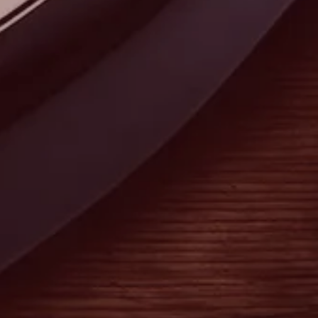
数帯域 : 2.4GHz ISMワールド
常にご使用出来ない場合がござ
ワイド
す。）
■その他 : 同時使用可能チャンネ
 : 同時使用可能チャンネル数:6
コンデンサーマイクで使用可能
ミックマイクで使用可能（※コン
ナミックマイク使用不可）
ーマイク使用不可）
24bit/48kHz非圧縮デジタル転
t/48kHz非圧縮デジタル転送
ダイナミックレンジ:110dB
ックレンジ:110dB
入力レベルスイッチ：MICモード 0
ルスイッチ：MICモード 0dB /
LINEモード -10dB
ード -10dB
■重さ : トランスミッター 約90
: トランスミッター 約90ｇ/ レシ
ーバー 約90ｇ
約90ｇ