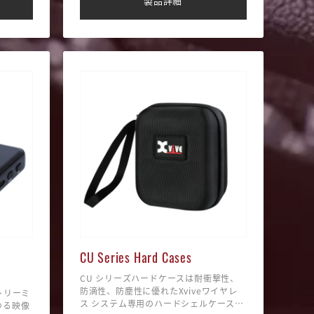
製品詳細
・ステージ、自宅、スタジオで大切な楽
器を安全に保持
CU Series Hard Cases
CU シリーズハードケースは耐衝撃性、
防滴性、防塵性に優れたXviveワイヤレ
トリーミ
ス システム専用のハードシェルケースで
らゆる映像