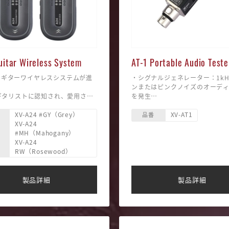
uitar Wireless System
AT-1 Portable Audio Teste
e のギターワイヤレスシステムが進
・シグナルジェネレーター：1kH
ンまたはピンクノイズのオーデ
ギタリストに認知され、愛用され
を発生
 Wireless Guitar System が
・XLR ケーブルテスター：XLR
XV-A24 #GY（Grey）
XV-AT1
進化し、「A24」が登場しまし
の損傷を検出
品番
XV-A24
・XLR入力メーター：XLR入力
#MH（Mahogany）
リアで、より安定したワイヤレス
さを測定
XV-A24
実現。
・ファンタム電源チェック：電
RW（Rosewood）
ルな操作性と耐久性を備え、スト
トし、正常動作を確認
ない快適なプレイを可能にしま
・ヘッドホンおよびスピーカー
タリング：入力信号をチェック
・パワードPAスピーカー、エフ
製品詳細
製品詳細
ダル、ケーブル、DIボックス、I
テム、ミキサー、その他のオー
器のテストに適しています。