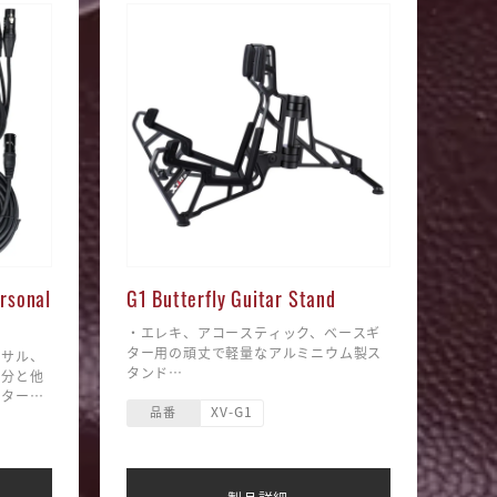
rsonal
G1 Butterfly Guitar Stand
・エレキ、アコースティック、ベースギ
ター用の頑丈で軽量なアルミニウム製ス
ーサル、
タンド
自分と他
・数秒で折りたたみ可能、ギグバッグの
ニターす
XV-G1
ポケットにも入るコンパクト設計
品番
ターバラ
・4つのシリコン製フットラバーがスタ
重要とな
ンドを固定、安定性も抜群
から聞こ
・スタンド展開時に強力なネオジム磁石
自身のミ
でスタンドを固定
がありま