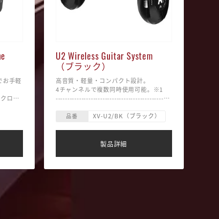
イヤホン
、再生さ
ne
U2 Wireless Guitar System
（ブラック）
でお手軽
高音質・軽量・コンパクト設計。
4チャンネルで複数同時使用可能。※1
イクロフ
-------------------------------------------------
放。お好
----------
レシーバーをアンプに、トランスミッタ
XV-U2/BK（ブラック）
化するオ
ーをギターやベースのジャックにそれぞ
品番
の伝送距
れ差し込むだけ。超簡単ワイヤレス！
用可能
など環境
レシーバー,トランスミッター 各1台入
アンバラ
り。
製品詳細
ないでく
フル充電
※1 複数台使用する場合、自分のトラン
使用機器
消費によ
スミッターと相手のレシーバーの距離を
1.5m〜2m以上離して使用しないと混線
U3C”
リー内蔵
の原因となります。
する場合
※ 一部のバッテリー駆動のプリアンプ
クのプリ
内蔵の楽器に “U2” をご使用の際に、ノ
発生する
イズが発生する場合がございます。“U2”
っては正
Mワールド
と 内蔵プリアンプ及びバッテリーの距離