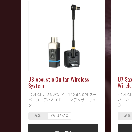
U8 Acoustic Guitar Wireless
U7 Sa
System
Wirel
• 2.4 GHz ISMバンド、142 dB SPLスー
• 2.4
パーカーディオイド・コンデンサーマイ
パーカ
ク
ク
• 高解像度オーディオ：24-bit / 48
• 高解像
XV-U8/AG
kHz、レイテンシー：5ms以下
kHz、
品番
品番
• 周波数特性：20 Hz ‒ 20 kHz
• 周波数
• ダイナミックレンジ：108 dB、SN比：
• ダイ
108 dB
108 dB