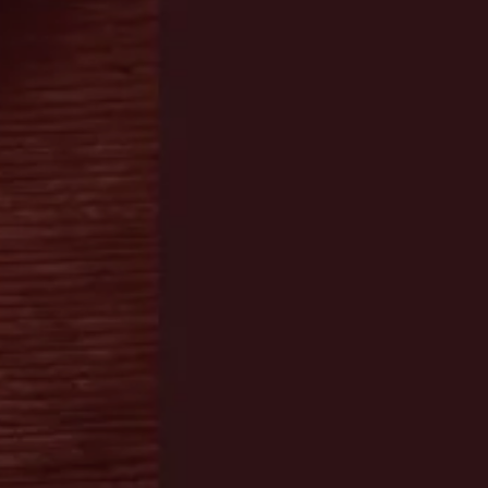
いま
が近いことにより発生するノイズの為、
ル数:6
楽器の構造によっては正常にご使用出来
（※ダイ
ない場合がございます。
-------------------------------------------------
送
■Controls : 24bit/48kHz非圧縮デジタ
ル転送
dB /
■最大伝送距離 : 約30m
※実際の伝送距離は、電波の反射・干
ｇ/ レシ
渉・吸収など環境によって変化します。
■駆動時間 : 約5時間
■バッテリー : リチウムイオンポリマ
ー・バッテリー 充電時間：約1.5時間
■レイテンシー : 6ms未満
■周波数特性 : 20〜20kHz、+1dB/-3dB
■使用周波数帯域 : 2.4GHz ISMワールド
ワイド
■動作環境温度 : -10〜50℃
■その他 : 充電用USBケーブル付属
■重さ : 約42gトランスミッター部／約
39gレシーバー部