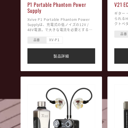
P1 Portable Phantom Power
V21 E
Supply
ギター
られるH
Xvive P1 Portable Phantom Power
クトペ
Supplyは、充電式の低ノイズの12V /
した名
48V電源。で大きな電流を必要とするマ
ダルに
品番
イクを動作させるのにも十分な電力を備
先端の
XV-P1
えており、P1を使用すると外部電源を必
品番
らお買い
要とするマイクやデバイスを使用可能。
ました
小型、軽量、頑丈な構造、そして非常に
・XVI
少ないノイズにより、ファンタム電源を
製品詳細
「MN3
供給しないミキサーやプロセッサやレコ
・エイ
ーディング機器でコンデンサマイクへの
のディ
電力供給に最適。 長いバッテリー寿命と
・900
明るいLEDバッテリーインジケーターに
ッファ
より、マイクに適切な電力が供給されま
プの負
す。
域の損
・長い
高域特
・フィ
じて自
・ブレ
ィレイ
能。