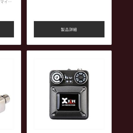
す。超硬質 EVA素材の外側を高密度のオ
スマイク
ックスフォード生地で覆った構造になっ
プと面フ
ており、衝撃、水滴などからワイヤレス
り、服
システムを守ります。ケース内部はXvive
ワイヤレス システム各機種にフィットす
レシーバ
です。
る専用設計なので中でガタガタと動くこ
RS-
システム
製品詳細
とがなく、傷がつく心配もなく安心して
平サイズ
持ち運びでき、USB充電ケーブルを収納
バー、ケ
できるジッパー付きのメッシュポケット
ブル、ト
スミッタ
もついており、より安全にそしてとても
ァスナ
が可能で
手軽に持ち歩くことができます。
キャリー
 kHz、
ィ方式ワ
る映像制
イクシス