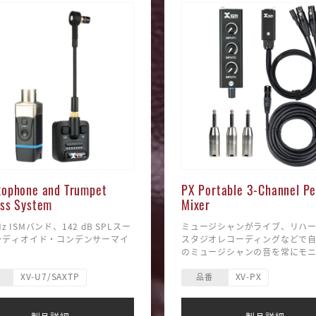
xophone and Trumpet
PX Portable 3-Channel Pe
ess System
Mixer
 GHz ISMバンド、142 dB SPLスー
ミュージシャンがライブ、リハ
ーディオイド・コンデンサーマイ
スタジオレコーディングなどで
のミュージシャンの音を常にモ
度オーディオ：24-bit / 48
る必要があるとき、自分でモニ
XV-U7/SAXTP
XV-PX
レイテンシー：5ms以下
ンスをコントロールすることが
品番
特性：20 Hz ‒ 20 kHz
ります。誰もがそれぞれの観点
ナミックレンジ：108 dB、SN比：
え方が異なるため、それぞれが
ックスをコントロールする必要