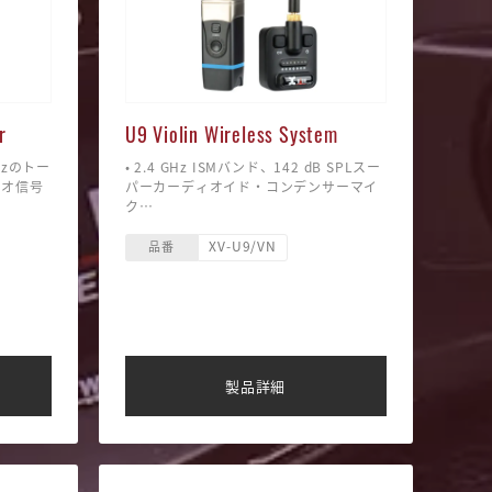
r
U9 Violin Wireless System
zのトー
• 2.4 GHz ISMバンド、142 dB SPLスー
ィオ信号
パーカーディオイド・コンデンサーマイ
ク
ケーブル
• 高解像度オーディオ：24-bit / 48
XV-U9/VN
kHz、レイテンシー：5ms以下
品番
信号の強
• 周波数特性：20 Hz ‒ 20 kHz
• ダイナミックレンジ：108 dB、SN比：
圧をテス
108 dB
• バッテリー駆動時間：最大5時間
でのモニ
• 最大6チャンネル
• ワイヤレスレンジ：最大90フィート
ェクトペ
（約27m）
製品詳細
EMシス
• 付属品：トランスミッター、レシーバ
ディオ機
ー、マイクロフォン、クリップ、USB-C
ケーブル、スポンジウィンドスクリー
ン、ファーウィンドシールド、キャリー
ケース