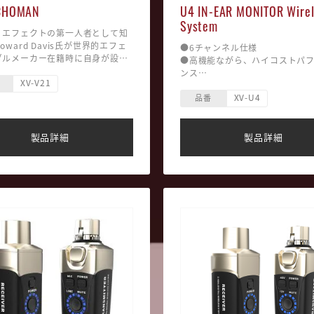
CHOMAN
U4 IN-EAR MONITOR Wirel
System
・エフェクトの第一人者として知
oward Davis氏が世界的エフェ
●6チャンネル仕様
ダルメーカー在籍時に自身が設計
●高機能ながら、ハイコストパ
器と呼ばれるアナログディレイペ
ンス
XV-V21
基づき、スマートでシンプルな最
●シンプルでスタイリッシュ
設計でコストを抑え、高品質なが
XV-U4
●軽量コンパクト設計
品番
求めやすいECHOMANは完成し
●簡単セッティング
。
---------------------------------------
VEオーディオ独自開発チップ
--------
製品詳細
製品詳細
005 BBD」搭載。
■最大伝送距離 : 約27m※実際
リアシングのない最大600ミリ秒
離は、電波の反射・干渉・吸収
レイタイム。
によって変化します。
Kの入力インピーダンスを備えたバ
■駆動時間 : 約5時間 (※フル充
ードバイパスにより、ピックアッ
■バッテリー : リチウムバッテ
荷によるトーンサッキング（高音
（※充電時間:約2.5時間）
失）がなくなる。
■レイテンシー : 5ms未満
ディレイタイムの設定でも良好な
■使用周波数帯域 : 2.4GHz IS
性を確保した、広い帯域幅。
ワイド
ードバック制御により、必要に応
■堅牢なメタルボディレシーバ
己発振が可能。
■その他 : 同時使用可能チャンネ
ンド制御により、ドライ信号とデ
■重さ : トランスミッター 約90
信号の比率を調整し、出力が可
ーバー 約118ｇ
※イヤホンは付属してません。