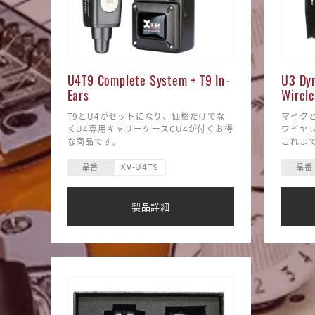
・ハイ
クショ
ム設定で
・ボー
イズ。
---------
U4T9 Complete System + T9 In-
U3 Dy
---------
Ears
Wirel
■Contr
TIME、
T9とU4がセットになり、価格だけでな
マイク
FEEDB
くU4専用キャリーケースCU4が付くお得
ワイヤ
■サイズ：
な商品です。
これま
■重さ：
ォンシ
■その他
XV-U4T9
みのマ
品番
品番
は使用
ールイ
9V D
---------
タイプ
--------
製品詳細
■最大伝
離は、
によっ
■駆動時
■バッテ
（※充電
■レイテ
■周波数特