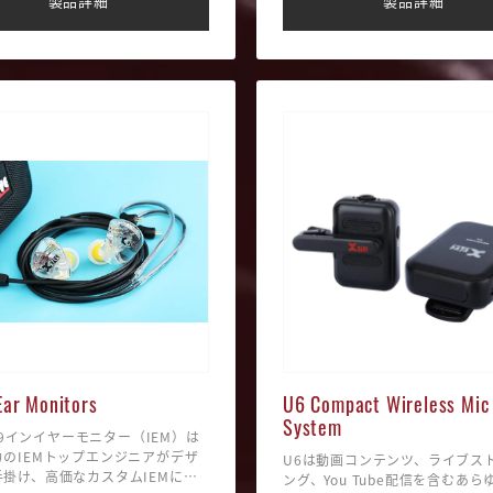
製品詳細
製品詳細
テリー駆動時間：最大5時間
す。
6チャンネル
ヤレスレンジ：最大90フィート
m）
品：トランスミッター、レシーバ
クロフォン、クリップ、USB-C
ル、スポンジウィンドスクリー
ァーウィンドシールド、キャリー
Ear Monitors
U6 Compact Wireless Mic
System
e T9インイヤーモニター（IEM）は
カのIEMトップエンジニアがデザ
U6は動画コンテンツ、ライブス
手掛け、高価なカスタムIEMに匹
ング、You Tube配信を含むあ