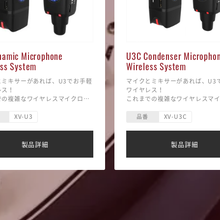
テクフィルタリングとノイズリダ
※本製品はモノラル仕様です。
ン回路により、長いディレイタイ
出力はステレオミニ端子ですが
も優れたS / N比を確保。
れる音声はモノラルとなります。
ドに組み込みやすいコンパクトサ
----------------------------------------
namic Microphone
U3C Condenser Micropho
------------------------------
ess System
Wireless System
ol : CHORUS/VIBRATOSW、
BLEND、MODULATION、
とミキサーがあれば、U3でお手軽
マイクとミキサーがあれば、U3
ACK
レス！
ワイヤレス！
46(W) ×94(D) ×47(H) mm
での複雑なワイヤレスマイクロフ
これまでの複雑なワイヤレスマ
240g
ステムからユーザーを解放。お好
ォンシステムからユーザーを解
---------------------------------------
: ※電源アダプターは別売/ 電池
XV-U3
XV-U3C
イクを手軽にワイヤレス化するオ
みのマイクを手軽にワイヤレス
--------
品番
できません推奨電源アダプター：
ンワンパッケージ。
ールインワンパッケージ。
■最大伝送距離 : 約27m※実際
C（センター・マイナス）トランス
----------------------------------------
・コンデンサーマイクでのみ使
離は、電波の反射・干渉・吸収
（※ダイナミックマイクおよび
によって変化します。
製品詳細
製品詳細
送距離 : 約27m※実際の伝送距
ンス駆動の機器を絶対に使用し
■駆動時間 : 約3〜7時間 (※
電波の反射・干渉・吸収など環境
ださい。ファンタム電源により
時、コンデンサーマイクの電源
て変化します。
が故障する可能性があります。）
って変化します)
間 : 約5時間（※フル充電時）
（※一部のコンデンサーマイクに “
■バッテリー : リチウムバッテ
リー : リチウムバッテリー内蔵
をご使用の際に、ノイズが発生
（※充電時間:約2時間）
時間:約2時間）
がございます。“U3C” と マイ
■レイテンシー : 5ms未満
ンシー : 5ms未満
アンプの距離が近いことにより
■周波数特性 : 20〜20kHz
性 : 20〜20kHz
ノイズの為、マイクの構造によ
■使用周波数帯域 : 2.4GHz IS