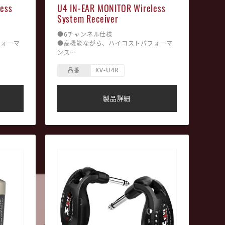
ess
U4 IN-EAR MONITOR Wireless
System Receiver
●6チャンネル仕様
フォーマ
●高機能ながら、ハイコストパフォーマ
ンス
●シンプルでスタイリッシュ
XV-U4R
●軽量コンパクト設計
品番
●簡単セッティング
----------
-------------------------------------------------
--------
製品詳細
の伝送距
■最大伝送距離 : 約27m※実際の伝送距
など環境
離は、電波の反射・干渉・吸収など環境
によって変化します。
電時)
■駆動時間 : 約5時間 (※フル充電時)
リー内蔵
■バッテリー : リチウムバッテリー内蔵
（※充電時間:約2.5時間）
■レイテンシー : 5ms未満
Mワールド
■使用周波数帯域 : 2.4GHz ISMワールド
ワイド
ー
■その他 : 同時使用可能チャンネル数:6
ル数:6
■重さ : 約118ｇ
ｇ/ レシ
※イヤホンは付属してません。