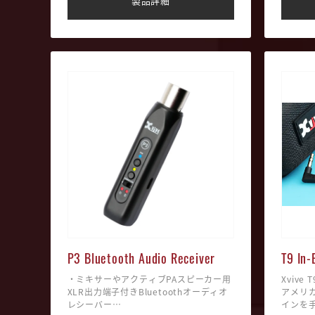
製品詳細
• バッテリー駆動時間：最大5時間
• バッ
• 最大6チャンネル
• 最大
• ワイヤレスレンジ：最大90フィート
• ワイ
（約27m）
（約27
• 付属品：トランスミッター、レシーバ
• 付属
ー、マイクロフォン、クリップ、USB-C
ー、マイ
ケーブル、スポンジウィンドスクリー
ケーブ
ン、ファーウィンドシールド、キャリー
ン、フ
ケース
ケース
P3 Bluetooth Audio Receiver
T9 In-
・ミキサーやアクティブPAスピーカー用
Xviv
XLR出力端子付きBluetoothオーディオ
アメリ
レシーバー
インを