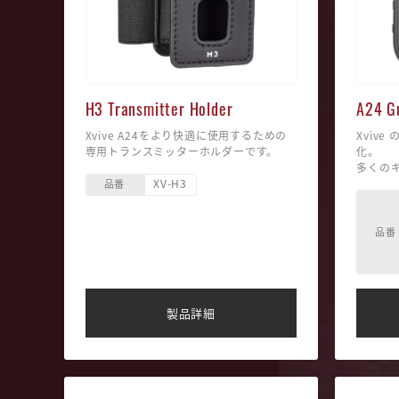
H3 Transmitter Holder
A24 G
Xvive A24をより快適に使用するための
Xviv
専用トランスミッターホルダーです。
化。
多くの
XV-H3
ている U2
品番
さらに
た。
よりク
品番
体験を
シンプ
レスの
す。
製品詳細