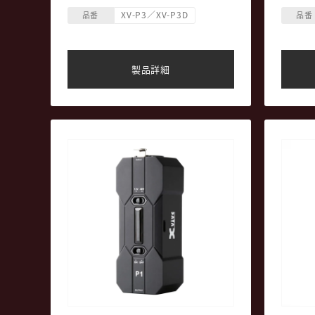
・スマートフォンやラップトップから
敵する
・デュ
XV-P3／XV-P3D
Bluetoothで音源をオーディオシステム
リティ
イバー
品番
品番
へ送信
・ハン
・P3：モノラルオーディオ用P3
・高い
Bluetoothオーティオレシーバー x1台
・3.5
・P3D：デュアルモノおよびステレオオ
・キャ
製品詳細
ーティオ用P3 Bluetoothオーティオレシ
付属
ーバー x2台。ステレオリンク可能。
・耐久
・バッテリー駆動時間：最大8時間
・バッテリー充電用USB Type-Cポート
(5V USB)
・ワイヤレスレンジ：約100ft（約
30.5m）見通し距離・障害物無し。