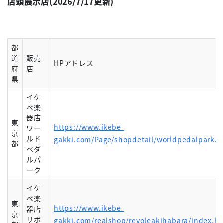
店頭展示店(2026/7/17更新)
都
道
販売
HPアドレス
府
店
県
イケ
ベ楽
器店
東
https://www.ikebe-
ワー
京
ルド
gakki.com/Page/shopdetail/worldpedalpark.a
都
ペダ
ルパ
ーク
イケ
ベ楽
東
https://www.ikebe-
器店
京
リボ
gakki.com/realshop/revoleakihabara/index.h