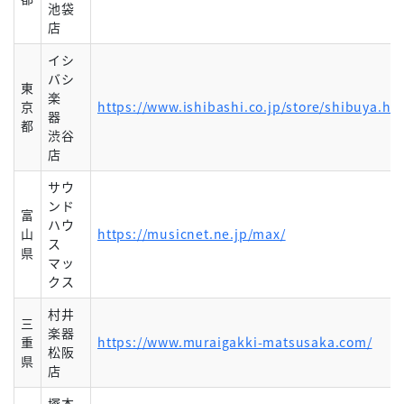
池袋
店
イシ
バシ
東
楽
京
https://www.ishibashi.co.jp/store/shibuya.ht
器
都
渋谷
店
サウ
ンド
富
ハウ
山
https://musicnet.ne.jp/max/
ス
県
マッ
クス
村井
三
楽器
重
https://www.muraigakki-matsusaka.com/
松阪
県
店
塚本