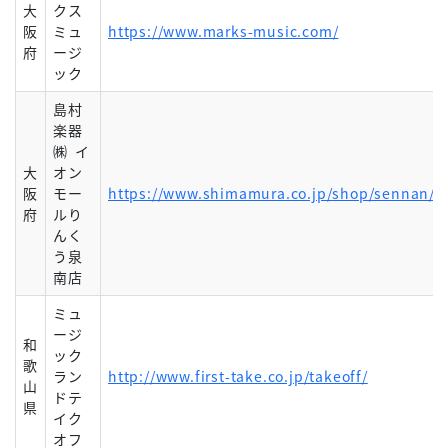
大
クス
阪
ミュ
https://www.marks-music.com/
府
ージ
ック
島村
楽器
㈱ イ
大
オン
阪
モー
https://www.shimamura.co.jp/shop/sennan/
府
ルり
んく
う泉
南店
ミュ
ージ
和
ック
歌
ラン
http://www.first-take.co.jp/takeoff/
山
ドテ
県
イク
オフ