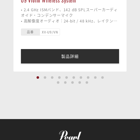
U9 Violin Wireless System
• 2.4 GHz ISMバンド、142 dB SPLスーパーカーディ
オイド・コンデンサーマイク
• 高解像度オーディオ：24-bit / 48 kHz、レイテンシ
ー：5ms以下
• 周波数特性：20 Hz ‒ 20 kHz
品番
XV-U9/VN
• ダイナミックレンジ：108 dB、SN比：108 dB
• バッテリー駆動時間：最大5時間
• 最大6チャンネル
• ワイヤレスレンジ：最大90フィート（約27m）
製品詳細
• 付属品：トランスミッター、レシーバー、マイクロ
フォン、クリップ、USB-Cケーブル、スポンジウィン
ドスクリーン、ファーウィンドシールド、キャリーケ
ース