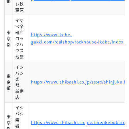
都
レ秋
葉原
イケ
ベ楽
東
器店
https://www.ikebe-
京
ロッ
gakki.com/realshop/rockhouse-ikebe/index.h
都
クハ
ウス
池袋
イシ
バシ
東
楽
京
https://www.ishibashi.co.jp/store/shinjuku.h
器
都
新宿
店
イシ
バシ
東
楽
京
https://www.ishibashi.co.jp/store/ikebukuro.
器
都