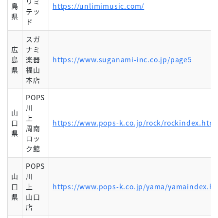
リミ
島
https://unlimimusic.com/
テッ
県
ド
スガ
広
ナミ
島
楽器
https://www.suganami-inc.co.jp/page5
県
福山
本店
POPS
川
山
上
口
https://www.pops-k.co.jp/rock/rockindex.htm
周南
県
ロッ
ク館
POPS
山
川
口
上
https://www.pops-k.co.jp/yama/yamaindex.h
県
山口
店