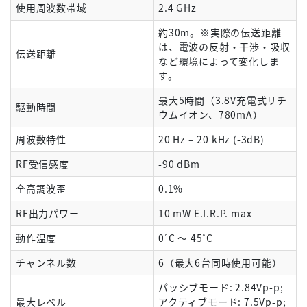
使用周波数帯域
2.4 GHz
約30m。※実際の伝送距離
は、電波の反射・干渉・吸収
伝送距離
など環境によって変化しま
す。
最大5時間（3.8V充電式リチ
駆動時間
ウムイオン、780mA）
周波数特性
20 Hz – 20 kHz (-3dB)
RF受信感度
-90 dBm
全高調波歪
0.1%
RF出力パワー
10 mW E.I.R.P. max
動作温度
0˚C ～ 45˚C
チャンネル数
6（最大6台同時使用可能）
パッシブモード: 2.84Vp-p;
最大レベル
アクティブモード: 7.5Vp-p;