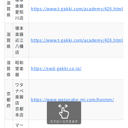
滋
楽器
賀
https://www.t-gakki.com/academy/426.html
愛知
県
川店
塚本
滋
楽器
賀
近江
https://www.t-gakki.com/academy/426.html
県
八幡
店
滋
昭和
賀
堂楽
https://swd-gakki.co.jp/
県
器
ワタ
ナベ
京
楽器
都
https://www.watanabe-mi.com/honten/
店
府
京都
本店
スクロールできます
マー