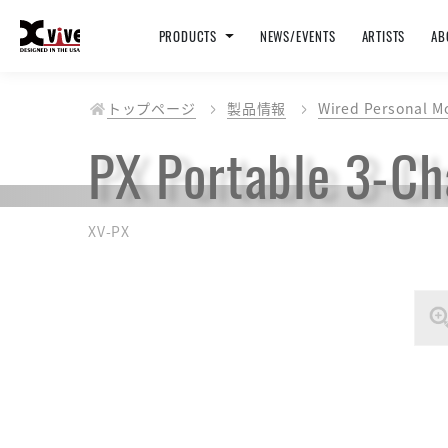
PRODUCTS
NEWS/EVENTS
ARTISTS
AB
トップページ
製品情報
Wired Personal M
PX Portable 3-Ch
XV-PX