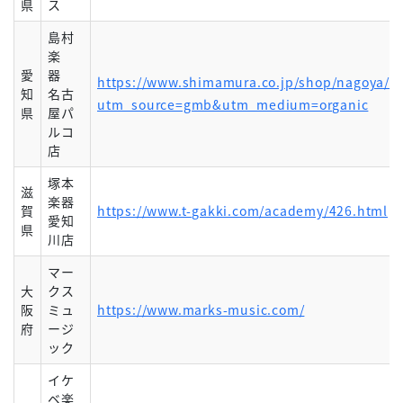
県
ス
島村
楽
愛
器
https://www.shimamura.co.jp/shop/nagoya/?
知
名古
utm_source=gmb&utm_medium=organic
県
屋パ
ルコ
店
塚本
滋
楽器
賀
https://www.t-gakki.com/academy/426.html
愛知
県
川店
マー
大
クス
阪
ミュ
https://www.marks-music.com/
府
ージ
ック
イケ
ベ楽