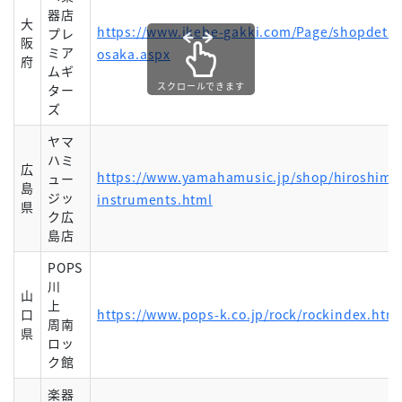
器店
大
https://www.ikebe-gakki.com/Page/shopdeta
プレ
阪
ミア
osaka.aspx
府
ムギ
スクロールできます
ター
ズ
ヤマ
ハミ
広
https://www.yamahamusic.jp/shop/hiroshima/
ュー
島
ジッ
instruments.html
県
ク広
島店
POPS
川
山
上
口
https://www.pops-k.co.jp/rock/rockindex.htm
周南
県
ロッ
ク館
楽器