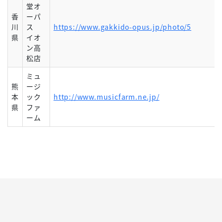
堂オ
香
ーパ
川
ス
https://www.gakkido-opus.jp/photo/5
県
イオ
ン高
松店
ミュ
熊
ージ
本
ック
http://www.musicfarm.ne.jp/
県
ファ
ーム