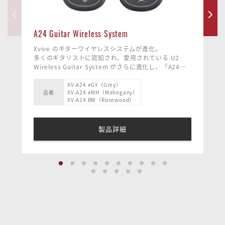
A24 Guitar Wireless System
Xvive のギターワイヤレスシステムが進化。
多くのギタリストに認知され、愛用されている U2
Wireless Guitar System がさらに進化し、「A24」
が登場しました。
よりクリアで、より安定したワイヤレス体験を実現。
XV-A24 #GY（Grey）
品番
XV-A24 #MH（Mahogany）
シンプルな操作性と耐久性を備え、ストレスのない快
XV-A24 RW（Rosewood）
適なプレイを可能にします。
製品詳細