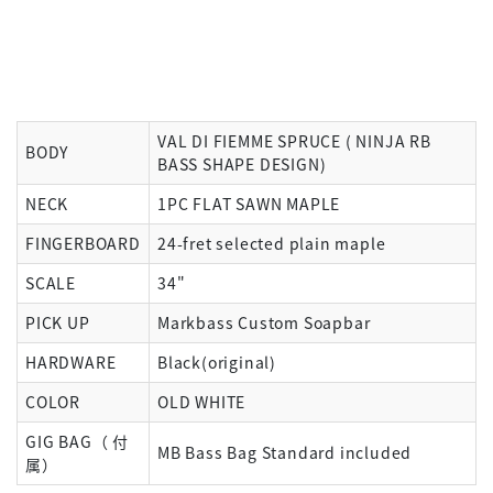
VAL DI FIEMME SPRUCE ( NINJA RB
BODY
BASS SHAPE DESIGN)
NECK
1PC FLAT SAWN MAPLE
FINGERBOARD
24-fret selected plain maple
SCALE
34"
PICK UP
Markbass Custom Soapbar
HARDWARE
Black(original)
COLOR
OLD WHITE
GIG BAG（ 付
MB Bass Bag Standard included
属）