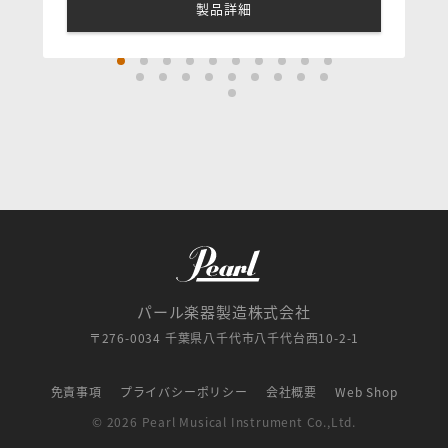
です。パッシブベースを好む多くのユーザーからの要
製品詳細
望に応え、このシリーズの製品ラインに新たなモデル
「GLOXY GV Passive」を追加しました。4弦および5
弦モデルをラインナップしています。
本モデルは、2基のJスタイル・ピックアップそれぞれ
に独立したボリュームコントロールを備え、さらに高
域を調整するシンプルなトーンコントロールを搭載し
ています。これにより、ナチュラルなアタックとタッ
チに反応するダイナミクス、そしてパンチがありつつ
も丸みのある太いトーンといった、楽器本来のピュア
なサウンドを引き出すことができます。そのサウンド
は、ジャズ、ブルース、ロックといったオーガニック
なジャンルに最適です。さらに幅広いサウンドメイク
を求める場合は、Markbassアンプと組み合わせるこ
とで、より多彩なトーンコントロールが可能になりま
す。
パール楽器製造株式会社
〒276-0034 千葉県八千代市八千代台西10-2-1
免責事項
プライバシーポリシー
会社概要
Web Shop
© 2026 Pearl Musical Instrument Co.,Ltd.