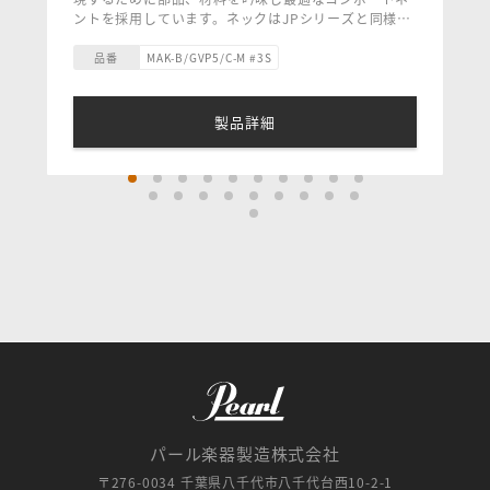
ントを採用しています。ネックはJPシリーズと同様の
ものを採用しておりプレイアビリティを確保。また、
すべてのGLOXYベースはイタリア本社で品質検査され
品番
MAK-B/GVP5/C-M #3S
ハイエンドのベースと同じ基準を満たしたものですの
で、まさにお値打ちモデルといって良い高品質ベース
です。パッシブベースを好む多くのユーザーからの要
製品詳細
望に応え、このシリーズの製品ラインに新たなモデル
「GLOXY GV Passive」を追加しました。4弦および5
弦モデルをラインナップしています。
本モデルは、2基のJスタイル・ピックアップそれぞれ
に独立したボリュームコントロールを備え、さらに高
域を調整するシンプルなトーンコントロールを搭載し
ています。これにより、ナチュラルなアタックとタッ
チに反応するダイナミクス、そしてパンチがありつつ
も丸みのある太いトーンといった、楽器本来のピュア
なサウンドを引き出すことができます。そのサウンド
は、ジャズ、ブルース、ロックといったオーガニック
なジャンルに最適です。さらに幅広いサウンドメイク
を求める場合は、Markbassアンプと組み合わせるこ
とで、より多彩なトーンコントロールが可能になりま
す。
パール楽器製造株式会社
〒276-0034 千葉県八千代市八千代台西10-2-1