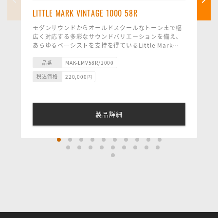
LITTLE MARK VINTAGE 1000 58R
モダンサウンドからオールドスクールなトーンまで幅
広く対応する多彩なサウンドバリエーションを備え、
あらゆるベーシストを支持を得ているLittle Mark
Vintage 58Rに高出力バージョンのLittle Mark
--------------------------
Vintage1000 58Rが登場。最大出力1000Wのモンス
■Preamp：Tube(ECC 83)
品番
MAK-LMV58R/1000
ターヘッドは、圧倒的なパワーとダイナミクス、驚く
■PowerAmp：ClassD(MPT)
税込価格
220,000
円
ほどの明瞭なトーンを提供します。
■Power：1000W@4ohm / 600W@8ohm
■Controls：GAIN,MASTER VOLUIME,DI
LEVEL,LIMITER,3-WAY
SWITCH (FLAT/CUT/OLD)GROUND LIFT,PRE/POST
製品詳細
EQ
■SIZE：27.6 x 25.6 x 8.3cm(WxDxH)
■WEIGHT : 3㎏