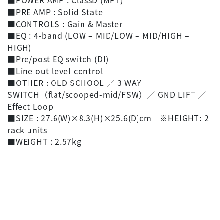
■POWER AMP : ClassD (MPT)
■PRE AMP : Solid State
■CONTROLS : Gain & Master
■EQ : 4-band (LOW – MID/LOW – MID/HIGH –
HIGH)
■Pre/post EQ switch (DI)
■Line out level control
■OTHER : OLD SCHOOL ／ 3 WAY
SWITCH（flat/scooped-mid/FSW）／ GND LIFT ／
Effect Loop
■SIZE : 27.6(W)×8.3(H)×25.6(D)cm ※HEIGHT: 2
rack units
■WEIGHT : 2.57kg