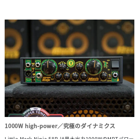
1000W high-power／究極のダイナミクス
Little Mark Ninja 58R は最大出力1000WのMPTパワー