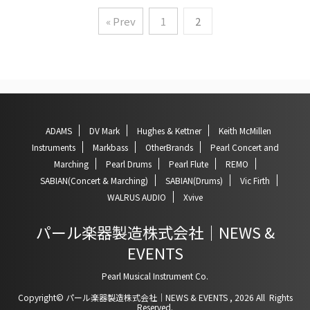
« Prev
1
2
ADAMS
DV Mark
Hughes & Kettner
Keith McMillen
Instruments
Markbass
OtherBrands
Pearl Concert and
Marching
Pearl Drums
Pearl Flute
REMO
SABIAN(Concert & Marching)
SABIAN(Drums)
Vic Firth
WALRUS AUDIO
Xvive
パール楽器製造株式会社｜NEWS &
EVENTS
Pearl Musical Instrument Co.
Copyright© パール楽器製造株式会社｜NEWS & EVENTS , 2026 All Rights
Reserved.