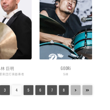
小林 巨明
GODRi
響楽団打楽器奏者
SiM
3
4
5
6
7
8