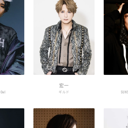
宏一
 Owl
ギルド
SUN