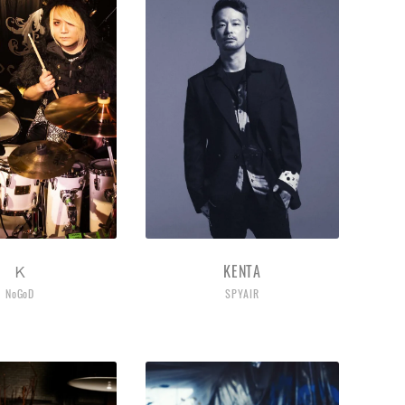
Ｋ
KENTA
NoGoD
SPYAIR