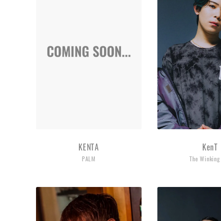
KENTA
KenT
PALM
The Winking