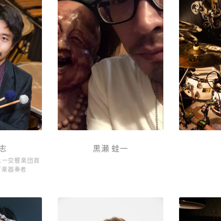
志
黒瀬 蛙一
ニー交響楽団首
打楽器奏者