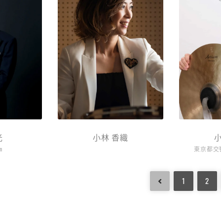
光
小林 香織
n
東京都交
1
2