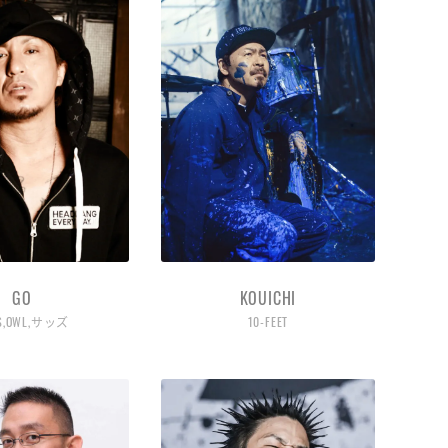
GO
KOUICHI
S,OWL,サッズ
10-FEET