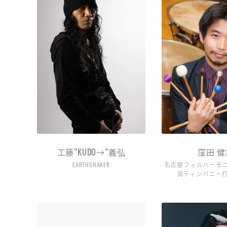
工藤”KUDO→”義弘
窪田 健
EARTHSHAKER
名古屋フィルハーモ
席ティンパニ・