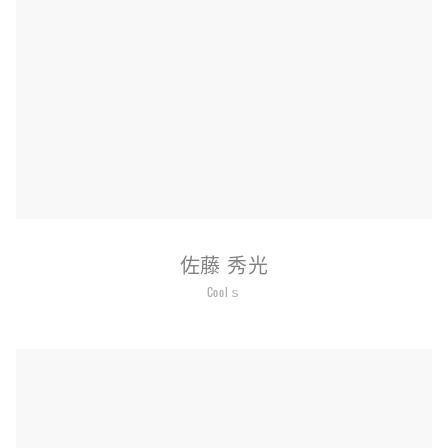
佐藤 秀光
Coolｓ