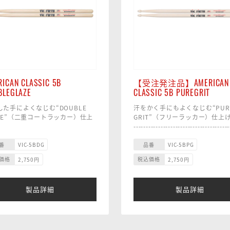
ICAN CLASSIC 5B
【受注発注品】AMERICAN
BLEGLAZE
CLASSIC 5B PUREGRIT
した手によくなじむ“DOUBLE
汗をかく手にもよくなじむ“PUR
AZE”（二重コートラッカー）仕上
GRIT”（フリーラッカー）仕上
---------------------------------------
---------------------------------------
---------------------------
---------------------
■ サイズ：15.1 x 407mm
番
品番
VIC-5BDG
VIC-5BPG
イズ：15.1 x 407mm
■ 材質：ヒッコリー
価格
税込価格
2,750
円
2,750
円
材質：ヒッコリー
■チップ：ティアドロップ／ウ
ップ：ティアドロップ／ウッド
■テーパー：ミディアム
ーパー：ミディアム
製品詳細
製品詳細