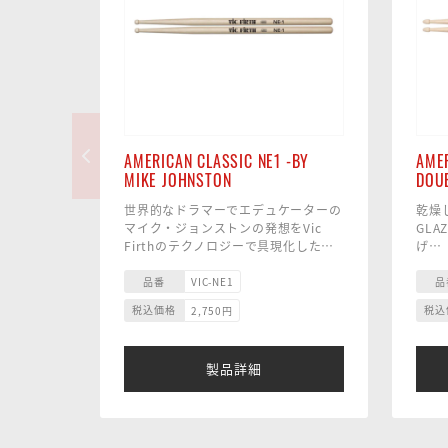
AMERICAN CLASSIC NE1 -BY
AMER
MIKE JOHNSTON
DOU
世界的なドラマーでエデュケーターの
乾燥
マイク・ジョンストンの発想をVic
GL
Firthのテクノロジーで具現化したモ
げ
デル。
コンセプトはすべてのドラマーがNO
------
EXCUSES (理屈抜き)で上達するため
------
品番
品
VIC-NE1
に開発した使い勝手のよいドラムステ
■ サ
税込価格
税込
2,750
円
ィックでした。
---------------------------------------------
■ 
マイクはVicFirth社に現在ストックし
---------------------------
■チ
てあるほぼすべてのデザインに触れ、
■ サイズ：14.7 x 406.4mm
■テ
製品詳細
チップ、テーパー、長さ、直径、素
■ 材質：ヒッコリー
材、そしてトータルバランスを精査
■チップ：バレル／ウッド
し、最高のモデルを完成させました。
■テーパー：ロング
それはまさにドラマーがあらゆるスタ
イルを超えて、オールマイティ―に使