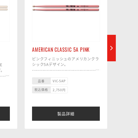
AMERICAN CLASSIC 5A PINK
AMERIC
ピンクフィニッシュのアメリカンクラ
豊かなシ
シック5Aデザイン。
アドロッ
E
---------------------------------------------
すべての
げ。
---------------------------
No.1
------
■ サイズ：14.4 x 407mm
----------
品番
品番
VIC-5AP
■ 材質：ヒッコリー
----------
税込価格
税込価格
2,750
円
■チップ：ティアドロップ／ウッド
■ サイズ
■テーパー：ロング
■ 材質
ッド
■ チッ
ウッド
製品詳細
■ テー