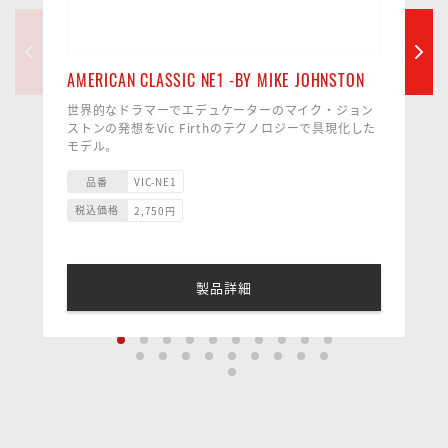
AMERICAN CLASSIC NE1 -BY MIKE JOHNSTON
世界的なドラマーでエデュケーターのマイク・ジョン
ストンの発想をVic Firthのテクノロジーで具現化した
モデル。
コンセプトはすべてのドラマーがNO EXCUSES (理屈
抜き)で上達するために開発した使い勝手のよいドラム
品番
VIC-NE1
スティックでした。
税込価格
2,750
円
マイクはVicFirth社に現在ストックしてあるほぼすべ
-----------------------------------------------------------------
てのデザインに触れ、チップ、テーパー、長さ、直
-------
径、素材、そしてトータルバランスを精査し、最高の
■ サイズ：14.7 x 406.4mm
モデルを完成させました。
■ 材質：ヒッコリー
製品詳細
それはまさにドラマーがあらゆるスタイルを超えて、
■チップ：バレル／ウッド
オールマイティ―に使用することができるドラムステ
■テーパー：ロング
ィックの新しいスタンダードの誕生と言えるでしょ
う。