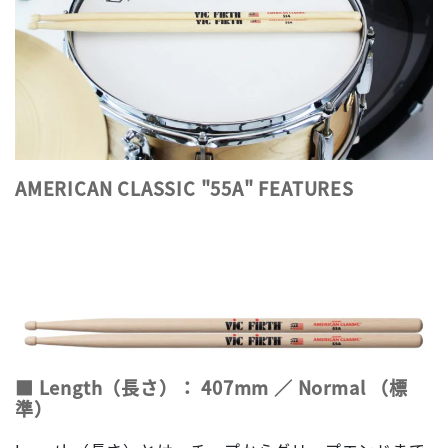
AMERICAN CLASSIC "55A" FEATURES
■ Length（長さ）： 407mm ／ Normal （標
準）