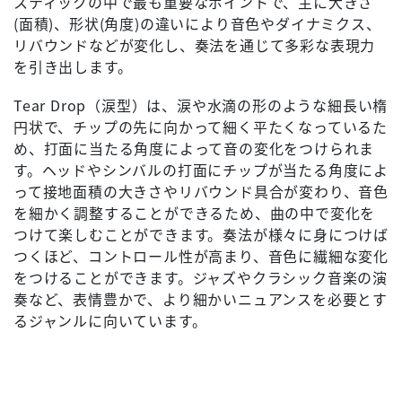
スティックの中で最も重要なポイントで、主に大きさ
(面積)、形状(角度)の違いにより音色やダイナミクス、
リバウンドなどが変化し、奏法を通じて多彩な表現力
を引き出します。
Tear Drop（涙型）は、涙や水滴の形のような細長い楕
円状で、チップの先に向かって細く平たくなっているた
め、打面に当たる角度によって音の変化をつけられま
す。ヘッドやシンバルの打面にチップが当たる角度によ
って接地面積の大きさやリバウンド具合が変わり、音色
を細かく調整することができるため、曲の中で変化を
つけて楽しむことができます。奏法が様々に身につけば
つくほど、コントロール性が高まり、音色に繊細な変化
をつけることができます。ジャズやクラシック音楽の演
奏など、表情豊かで、より細かいニュアンスを必要とす
るジャンルに向いています。