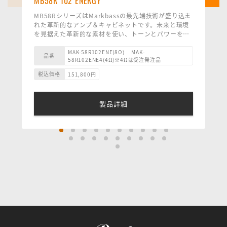
MB58R 102 ENERGY
MB58RシリーズはMarkbassの最先端技術が盛り込ま
れた革新的なアンプ＆キャビネットです。未来と環境
を見据えた革新的な素材を使い、トーンとパワーを犠
牲にすることなく小型化に成功しました。
MB58R 102 ENERGY は、2x10 インチ Markbass ネ
MAK-58R102ENE(8Ω) MAK-
品番
58R102ENE4(4Ω)※4Ωは受注発注品
オジム カスタム スピーカーとホーン付き 1 インチ ド
ライバーを備えており、革新的なエンクロージャー素
税込価格
151,800
円
材のおかげで重量はわずか 11.1 kg です。 このキャビ
ネットは単独で使用しても十分なサウンドですが、別
の Markbass 8 オーム キャビネット ( MB58R 102
製品詳細
ENERGY または MB58R 151 ENERGY など) を追加す
ると、迫力の素晴らしいスタックを構成できます。