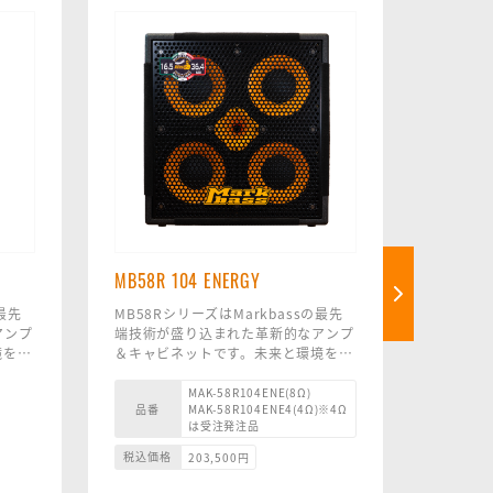
MB58R 104 ENERGY
MB58R
発注品
の最先
MB58RシリーズはMarkbassの最先
アンプ
端技術が盛り込まれた革新的なアンプ
MB58R
境を見
＆キャビネットです。未来と環境を見
端技術が
ーンと
据えた革新的な素材を使い、トーンと
＆キャビ
型化に
パワーを犠牲にすることなく小型化に
据えた革
MAK-58R104ENE(8Ω)
品番
MAK-58R104ENE4(4Ω)※4Ω
成功しました。
パワーを
品番
は受注発注品
5 イン
MB58R 104 ENERGY は、4x10 イン
成功しま
ム スピ
チの Markbass ネオジム カスタム ス
MB58R 
税込価格
203,500
円
税込価格
ドライ
ピーカーとホーン付きの 1 インチ ド
ンチ Ma
5.2
ライバーツイーターを備え、16.5 kg
ピーカー