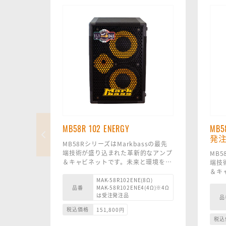
MB58R 102 ENERGY
MB5
発
MB58RシリーズはMarkbassの最先
端技術が盛り込まれた革新的なアンプ
MB5
＆キャビネットです。未来と環境を見
端技
据えた革新的な素材を使い、トーンと
＆キ
パワーを犠牲にすることなく小型化に
据え
MAK-58R102ENE(8Ω)
品番
MAK-58R102ENE4(4Ω)※4Ω
成功しました。
パワ
は受注発注品
品
MB58R 102 ENERGY は、2x10 イン
成功
チ Markbass ネオジム カスタム スピ
MB5
税込価格
151,800
円
ーカーとホーン付き 1 インチ ドライ
ンチ 
税込
バーを備えており、革新的なエンクロ
ピー