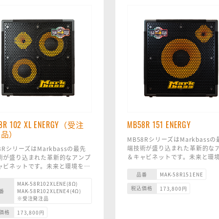
8R 102 XL ENERGY（受注
MB58R 151 ENERGY
注品）
MB58RシリーズはMarkbass
端技術が盛り込まれた革新的な
8RシリーズはMarkbassの最先
＆キャビネットです。未来と環
術が盛り込まれた革新的なアンプ
据えた革新的な素材を使い、ト
ャビネットです。未来と環境を見
パワーを犠牲にすることなく小
品番
た革新的な素材を使い、トーンと
MAK-58R151ENE
成功しました。
ーを犠牲にすることなく小型化に
MAK-58R102XLENE(8Ω)
税込価格
173,800
円
番
MAK-58R102XLENE4(4Ω)
MB58R 151 ENERGY は、1x1
しました。
※受注発注品
チ Markbass ネオジム カスタ
8R 102 XL ENERGYは、2x10 イ
ーカーとホーン付き 1 インチ 
Markbass ネオジム カスタム ス
価格
173,800
円
バーツイーターを備えています。1
カーを搭載し、 エンクロージャ