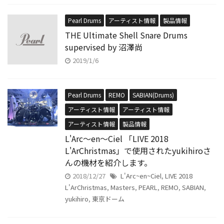
Pearl Drums
アーティスト情報
製品情報
THE Ultimate Shell Snare Drums
supervised by 沼澤尚
2019/1/6
Pearl Drums
REMO
SABIAN(Drums)
アーティスト情報
アーティスト情報
アーティスト情報
製品情報
L'Arc〜en〜Ciel 「LIVE 2018
L'ArChristmas」で使用されたyukihiroさ
んの機材を紹介します。
2018/12/27
L'Arc~en~Ciel
,
LIVE 2018
L'ArChristmas
,
Masters
,
PEARL
,
REMO
,
SABIAN
,
yukihiro
,
東京ドーム