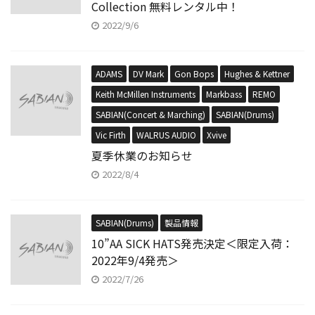
Collection 無料レンタル中！
2022/9/6
ADAMS
DV Mark
Gon Bops
Hughes & Kettner
Keith McMillen Instruments
Markbass
REMO
SABIAN(Concert & Marching)
SABIAN(Drums)
Vic Firth
WALRUS AUDIO
Xvive
夏季休業のお知らせ
2022/8/4
SABIAN(Drums)
製品情報
10”AA SICK HATS発売決定＜限定入荷：
2022年9/4発売＞
2022/7/26