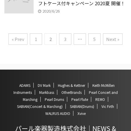
フトケース付キャンペーン 2020夏 開催！
2020/6/26
« Prev
1
2
3
…
5
Next »
ADAMS
DV Mark
Hughes & Kettner
Keith McMillen
Instruments
Markbass
OtherBrands
Pearl Concert and
Marching
Pearl Drums
Pearl Flute
REMO
SABIAN(Concert & Marching)
SABIAN(Drums)
Vic Firth
WALRUS AUDIO
Xvive
パール楽器製造株式会社｜NEWS &