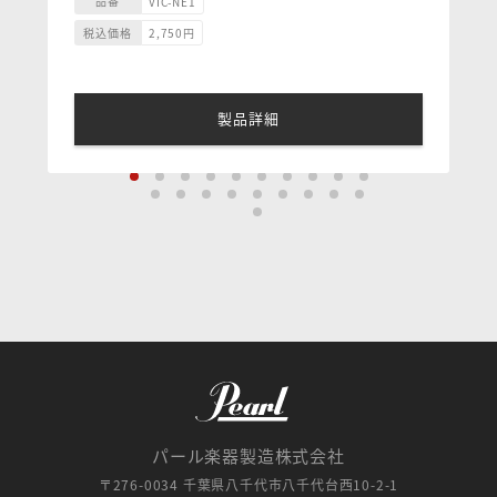
抜き)で上達するために開発した使い勝手のよいドラム
品番
VIC-NE1
スティックでした。
税込価格
2,750
円
マイクはVicFirth社に現在ストックしてあるほぼすべ
-----------------------------------------------------------------
てのデザインに触れ、チップ、テーパー、長さ、直
-------
径、素材、そしてトータルバランスを精査し、最高の
■ サイズ：14.7 x 406.4mm
モデルを完成させました。
■ 材質：ヒッコリー
製品詳細
それはまさにドラマーがあらゆるスタイルを超えて、
■チップ：バレル／ウッド
オールマイティ―に使用することができるドラムステ
■テーパー：ロング
ィックの新しいスタンダードの誕生と言えるでしょ
う。
パール楽器製造株式会社
〒276-0034 千葉県八千代市八千代台西10-2-1