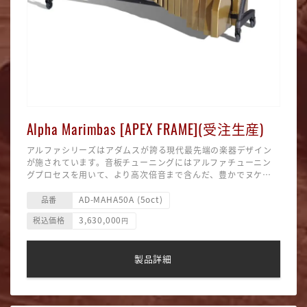
Alpha Marimbas [APEX FRAME](受注生産)
アルファシリーズはアダムスが誇る現代最先端の楽器デザイン
が施されています。音板チューニングにはアルファチューニン
グプロセスを用いて、より高次倍音まで含んだ、豊かでヌケの
良いサウンドを実現。また、ケッセル・グランジャーデザイン
全く新しい「APEX」フレームを採用することにより、アダムス
AD-MAHA50A (5oct)
社とのコラボレーションにより、フレームとレゾネーターに流
は新たなビジュアルデザインを実現しました。「APEX」は強力
品番
線をイメージしたデザインを採用。さらにそれらはそれぞれ4色
なツーピースクロスバーとブレースを巧みに組み合わせて高い
3,630,000
税込価格
円
のオプションを組み合わせて合計16タイプからカスタマイズで
剛性を発揮する一方、高度に洗練されたシステムによりフレー
■サイズ：255×104／40×88~108cm(間口・奥行・高さ)
き、アルファ・マリンバならではのパーソナルな愛器をデザイ
ムノイズを極限まで排除しています。
■APEXフレーム（キャスター付／ロック可能）
ンすることができます。
■音 域：C2(16)〜C7(76)（5 オクターブ）
製品詳細
■基準ピッチ：A＝442Hz
■音板材：ホンジュラス・ローズウッド
■音板幅：72〜40mm
■付属品：音板カバー、マレット