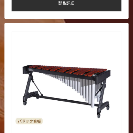
製品詳細
■APEXフレーム（キャスター付／ロック可能）
■音 域：A2（25）~C7（76）（4.3 オクターブ）
■基準ピッチ：A＝442Hz
■音板材：ホンジュラス・ローズウッド
■音板幅：58〜40mm
■付属品：音板カバー、マレット