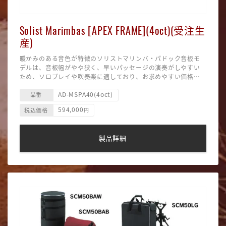
Solist Marimbas [APEX FRAME](4oct)(受注生
産)
暖かみのある音色が特徴のソリストマリンバ・パドック音板モ
デルは、音板幅がやや狭く、早いパッセージの演奏がしやすい
ため、ソロプレイや吹奏楽に適しており、お求めやすい価格の
ためアダムス・マリンバの入門機としてもお勧めです。
全く新しい「APEX」フレームを採用することにより、アダムス
AD-MSPA40(4oct)
は新たなビジュアルデザインを実現しました。「APEX」は強力
品番
なツーピースクロスバーとブレースを巧みに組み合わせて高い
594,000
税込価格
円
剛性を発揮する一方、高度に洗練されたシステムによりフレー
※受注生産品です。納期にお時間を頂いております。
ムノイズを極限まで排除しています。
■APEXフレーム（キャスター付／ロック可能）
■音 域：C3（28）~C7（76）（4.0 オクターブ）
製品詳細
■基準ピッチ：A＝442Hz
■音板材：パドック
■音板幅：52〜40mm
■付属品：音板カバー、マレット