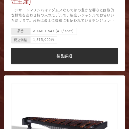
注生産)
コンサートマリンバはアダムスならではの豊かな響きと画期的
な機能をあわせ持つ人気モデルで、幅広いジャンルでお使いい
ただけます。音板は最上位機種にも使われているホンジュラス
ローズウッドを採用しています。
全く新しい「APEX」フレームを採用することにより、アダムス
AD-MCHA43 (4 1/3oct)
は新たなビジュアルデザインを実現しました。「APEX」は強力
品番
なツーピースクロスバーとブレースを巧みに組み合わせて高い
1,375,000
税込価格
円
剛性を発揮する一方、高度に洗練されたシステムによりフレー
※受注生産品です。納期にお時間を頂いております。
ムノイズを極限まで排除しています。
■サイズ：207×90／50×85～108cm(間口・奥行・高さ)
■重量：66.7kg
製品詳細
■APEXフレーム（キャスター付／ロック可能）
■音 域：A2（25）~C7（76）（4.3 オクターブ）
■基準ピッチ：A＝442Hz
■音板材：ホンジュラス・ローズウッド
■音板幅：67〜40mm
■付属品：音板カバー、マレット