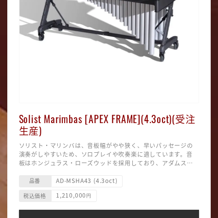
Solist Marimbas [APEX FRAME](4.3oct)(受注
生産)
ソリスト・マリンバは、音板幅がやや狭く、早いパッセージの
演奏がしやすいため、ソロプレイや吹奏楽に適しています。音
板はホンジュラス・ローズウッドを採用しており、アダムス・
マリンバの入門機としてもお勧めです。
全く新しい「APEX」フレームを採用することにより、アダムス
AD-MSHA43 (4.3oct)
は新たなビジュアルデザインを実現しました。「APEX」は強力
品番
なツーピースクロスバーとブレースを巧みに組み合わせて高い
1,210,000
税込価格
円
剛性を発揮する一方、高度に洗練されたシステムによりフレー
※受注生産品です。納期にお時間を頂いております。
ムノイズを極限まで排除しています。
■サイズ：185×90／50×85～108cm(間口・奥行・高さ)
■重量：66.7kg