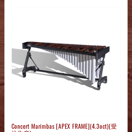
Concert Marimbas [APEX FRAME](4.3oct)(受