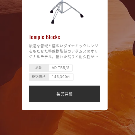
Temple Blocks
最適な音域と幅広いダイナミックレンジ
をもたせた特殊樹脂製のアダムスのオリ
ジナルモデル。優れた鳴りと耐久性が魅
力です。専用スタンド付きセット。
AD-TB5/S
〈別売〉
品番
AD-TB5 テンプルブロック（本体のみ）
146,300
税込価格
円
￥132,000（税込）
C-1030X 専用スタンド
￥16,610（税込）
製品詳細