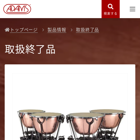
検索する
トップページ
製品情報
取扱終了品
取扱終了品