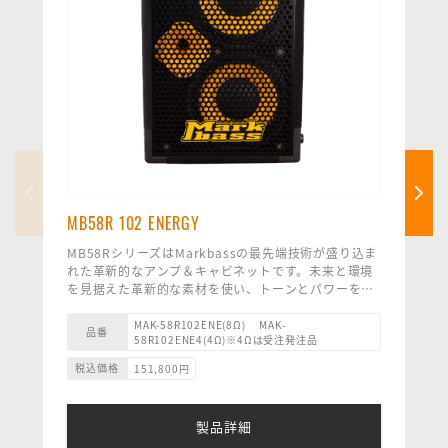
MB58R 102 ENERGY
MB58RシリーズはMarkbassの最先端技術が盛り込ま
れた革新的なアンプ＆キャビネットです。未来と環境
を見据えた革新的な素材を使い、トーンとパワーを犠
牲にすることなく小型化に成功しました。
MB58R 102 ENERGY は、2x10 インチ Markbass ネ
MAK-58R102ENE(8Ω) MAK-
品番
58R102ENE4(4Ω)※4Ωは受注発注品
オジム カスタム スピーカーとホーン付き 1 インチ ド
ライバーを備えており、革新的なエンクロージャー素
税込価格
151,800
円
材のおかげで重量はわずか 11.1 kg です。 このキャビ
ネットは単独で使用しても十分なサウンドですが、別
の Markbass 8 オーム キャビネット ( MB58R 102
製品詳細
ENERGY または MB58R 151 ENERGY など) を追加す