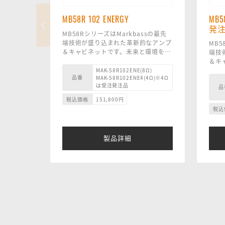
MB58R 102 ENERGY
MB5
発
MB58RシリーズはMarkbassの最先
端技術が盛り込まれた革新的なアンプ
MB5
＆キャビネットです。未来と環境を見
端技
据えた革新的な素材を使い、トーンと
＆キ
パワーを犠牲にすることなく小型化に
据え
MAK-58R102ENE(8Ω)
品番
MAK-58R102ENE4(4Ω)※4Ω
成功しました。
パワ
は受注発注品
品
MB58R 102 ENERGY は、2x10 イン
成功
チ Markbass ネオジム カスタム スピ
MB5
税込価格
151,800
円
ーカーとホーン付き 1 インチ ドライ
ンチ 
税込
バーを備えており、革新的なエンクロ
ピー
ージャー素材のおかげで重量はわずか
ーの
11.1 kg です。 このキャビネットは単
レス
製品詳細
独で使用しても十分なサウンドです
が大
が、別の Markbass 8 オーム キャビ
14.
ネット ( MB58R 102 ENERGY または
MB58R 151 ENERGY など) を追加す
ると、迫力の素晴らしいスタックを構
成できます。