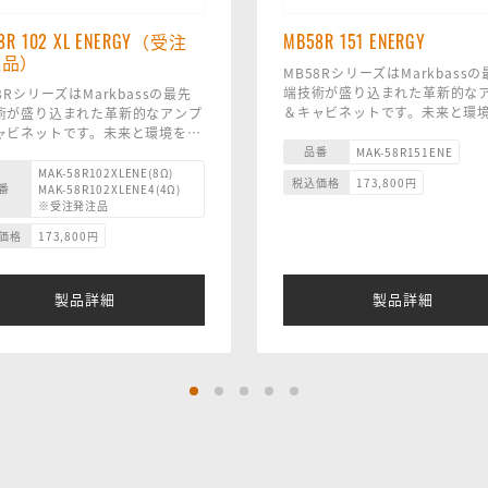
8R 102 XL ENERGY（受注
MB58R 151 ENERGY
注品）
MB58RシリーズはMarkbass
端技術が盛り込まれた革新的な
8RシリーズはMarkbassの最先
＆キャビネットです。未来と環
術が盛り込まれた革新的なアンプ
据えた革新的な素材を使い、ト
ャビネットです。未来と環境を見
パワーを犠牲にすることなく小
品番
た革新的な素材を使い、トーンと
MAK-58R151ENE
成功しました。
ーを犠牲にすることなく小型化に
MAK-58R102XLENE(8Ω)
税込価格
173,800
円
番
MAK-58R102XLENE4(4Ω)
MB58R 151 ENERGY は、1x1
しました。
※受注発注品
チ Markbass ネオジム カスタ
8R 102 XL ENERGYは、2x10 イ
ーカーとホーン付き 1 インチ 
Markbass ネオジム カスタム ス
価格
173,800
円
バーツイーターを備えています。1
カーを搭載し、 エンクロージャ
kgと軽量にも関わらず、多くの
サイズが大きく、ボトムエンドの
タイルに適した深みのあるクラ
ポンスが向上しています。サイズ
製品詳細
製品詳細
なサウンド。またMB58R 102
きいにもかかわらず、重さ
ENERGY または MB58R 104
6kgと非常に軽量です。
ENERGY と組み合わせて使用す
り幅広い用途に対応した強力な
クになります。