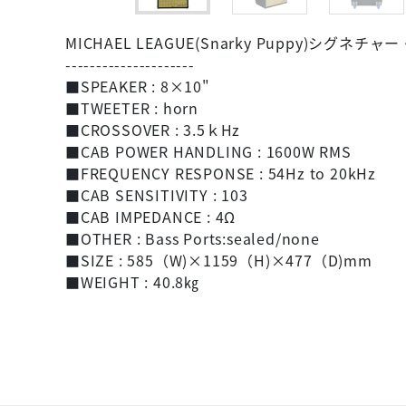
MICHAEL LEAGUE(Snarky Pupp
---------------------
■SPEAKER : 8×10"
■TWEETER : horn
■CROSSOVER : 3.5ｋHz
■CAB POWER HANDLING : 1600W RMS
■FREQUENCY RESPONSE : 54Hz to 20kHz
■CAB SENSITIVITY : 103
■CAB IMPEDANCE : 4Ω
■OTHER : Bass Ports:sealed/none
■SIZE : 585（W)×1159（H)×477（D)mm
■WEIGHT : 40.8㎏