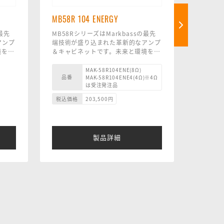
MB58R 104 ENERGY
MB58R
発注品
の最先
MB58RシリーズはMarkbassの最先
アンプ
端技術が盛り込まれた革新的なアンプ
MB58R
境を見
＆キャビネットです。未来と環境を見
端技術が
ーンと
据えた革新的な素材を使い、トーンと
＆キャビ
型化に
パワーを犠牲にすることなく小型化に
据えた革
MAK-58R104ENE(8Ω)
品番
MAK-58R104ENE4(4Ω)※4Ω
成功しました。
パワーを
品番
は受注発注品
5 イン
MB58R 104 ENERGY は、4x10 イン
成功しま
ム スピ
チの Markbass ネオジム カスタム ス
MB58R 
税込価格
203,500
円
税込価格
ドライ
ピーカーとホーン付きの 1 インチ ド
ンチ Ma
5.2
ライバーツイーターを備え、16.5 kg
ピーカー
音楽ス
を誇っています。 このキャビネット
チの設計は
シック
は単独でも十分なパワーがあります
ンチの中
製品詳細
が、さらに 8Ω バージョンは、別の
にない深
Markbass 8Ω キャビネット ( MB58R
提供しま
ればよ
104 ENERGY または MB58R 151
スタッ
ENERGY など) に追加すると、より強
力なスタックになります。