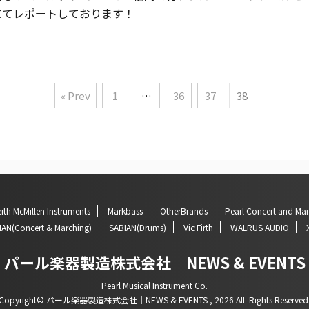
にてレポートしております！
« Prev
1
…
36
37
38
ith McMillen Instruments
Markbass
OtherBrands
Pearl Concert and Ma
IAN(Concert & Marching)
SABIAN(Drums)
Vic Firth
WALRUS AUDIO
パール楽器製造株式会社｜NEWS & EVENTS
Pearl Musical Instrument Co.
Copyright© パール楽器製造株式会社｜NEWS & EVENTS , 2026 All Rights Reserved