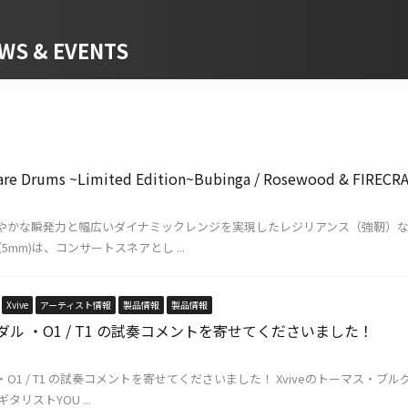
 & EVENTS
are Drums ~Limited Edition~Bubinga / Rosewood & FIRECR
ple しなやかな瞬発力と幅広いダイナミックレンジを実現したレジリアンス（強靭
mm)は、コンサートスネアとし ...
Xvive
アーティスト情報
製品情報
製品情報
ペダル ・O1 / T1 の試奏コメントを寄せてくださいました！
ル・O1 / T1 の試奏コメントを寄せてくださいました！ Xviveのトーマス・
タリストYOU ...