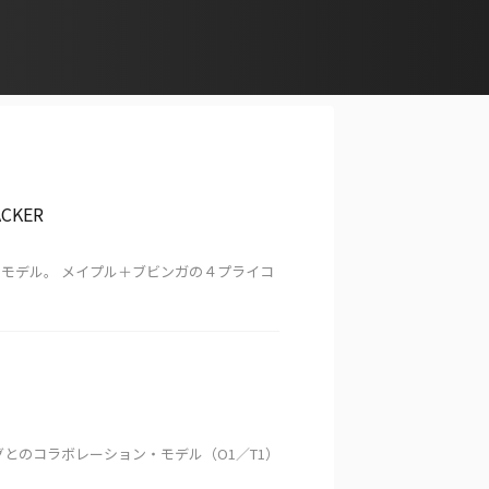
ACKER
）なモデル。 メイプル＋ブビンガの４プライコ
ブルグとのコラボレーション・モデル（O1／T1）