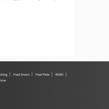
rching
Pearl Drums
Pearl Flute
REMO
Xvive
.