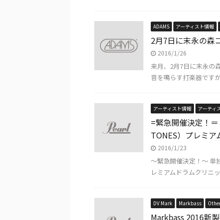
ADAMS
アーティスト情報
2月7日に末永の森
2016/1/26
来月、2月7日に末永の
音を鳴らす打楽器ですが
アーティスト情報
アーティ
=緊急開催決定！＝ミュ
TONES）プレミア
2016/1/23
〜緊急開催決定！〜 単独初開
レミアムドラムクリニック 
DV Mark
Markbass
Othe
Markbass 20