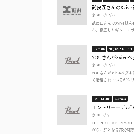
武良匠さんのXviv
2015/12/24
武良匠さんのXvive
ん。徹底したギター・サ
DV Mark
Hughes & Kettner
YOUさんがXvi
2015/12/21
YOUさんがXviveペ
く活躍されているギタリス
Pearl Drums
製品情報
エントリーモデル“R
2015/7/30
THE RHYTHM IS
がら、肝となる部分随所に