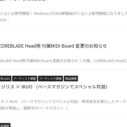
新製品、いよいよ発売開始！ Markbassの2016新製品がいよいよ発売開始にな
IA ...
er COREBLADE Head用 付属MIDI Board 変更のお知らせ
COREBLADE Head用 付属MIDI Board 変更のお知らせ この度、COREBLADE Headに
rBrands
アーティスト情報
アーティスト情報
製品情報
ジリス × IKUO （ベースマガジンでスペシャル対談）
ス × IKUO （ベースマガジンでスペシャル対談） 昨年来日を果たしたマ
対談が実現し、最新号のベースマガジン（ ...
製品情報