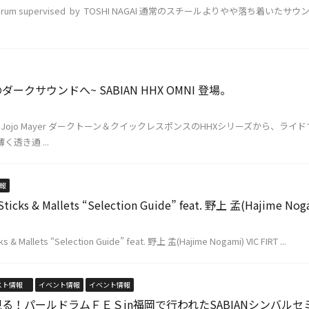
s Snare Drum supervised by TOSHI NAGAI 通常のスチールよりやや
のダークサウンドへ~ SABIAN HHX OMNI 登場。
gned by Jojo Mayer ダークトーン＆クイックレスポンスのHHXシリーズか
く透き通 ...
報
g Sticks & Mallets “Selection Guide” feat. 野上 孟(Hajime Nog
ks & Mallets “Selection Guide” feat. 野上 孟(Hajime Nogami) VIC FIRT ...
スト情報
イベント情報
イベント情報
る！パールドラムＦＥＳin福岡で行われたSABIANシンバル