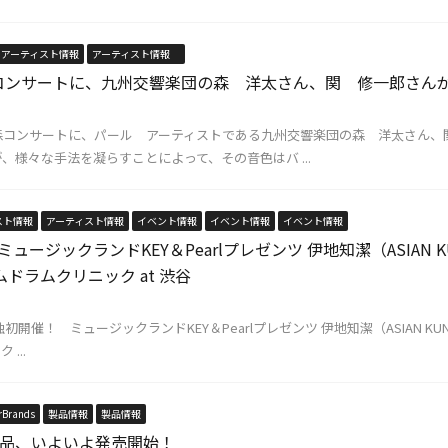
アーティスト情報
アーティスト情報
コンサートに、九州交響楽団の森 洋太さん、関 修一郎さん
森コンサートに、パール アーティストである九州交響楽団の森 洋太さん、
、様々な手法を凝らすことによって、その音色はバ ...
スト情報
アーティスト情報
イベント情報
イベント情報
イベント情報
ージックランドKEY＆Pearlプレゼンツ 伊地知潔（ASIAN KUNG-F
ムドラムクリニック at 渋谷
催！ ミュージックランドKEY＆Pearlプレゼンツ 伊地知潔（ASIAN KUNG-FU 
...
rBrands
製品情報
製品情報
16新製品、いよいよ発売開始！