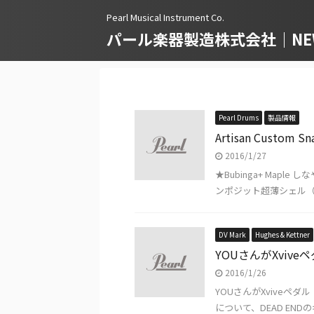
Pearl Musical Instrument Co.
パール楽器製造株式会社｜NEWS
Pearl Drums
製品情報
Artisan Custom Sn
2016/1/27
★Bubinga+ Ma
ンポジット超薄シェル（5
DV Mark
Hughes & Kettner
YOUさんがXvive
2016/1/26
YOUさんがXviveペダ
について、DEAD ENDのギ