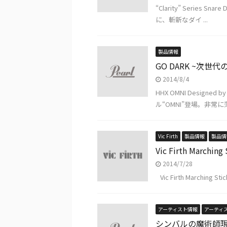
“Clarity” Serie
に、斬新なダイ ...
製品情報
GO DARK ~次世代
2014/8/4
HHX OMNI Desi
ル“OMNI”登場。非常に薄
Vic Firth
製品情報
製品情
Vic Firth Marchin
2014/7/28
Vic Firth Marching Stic
アーティスト情報
アーティ
シンバルの魔術師現