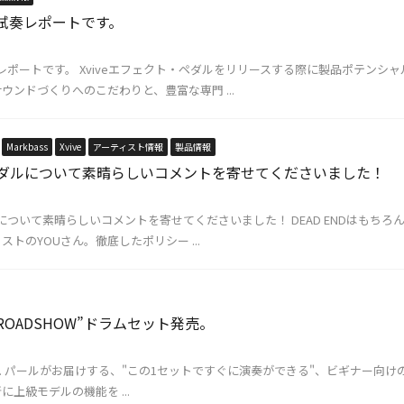
e試奏レポートです。
試奏レポートです。 Xviveエフェクト・ペダルをリリースする際に製品ポテン
ウンドづくりへのこだわりと、豊富な専門 ...
Markbass
Xvive
アーティスト情報
製品情報
veペダルについて素晴らしいコメントを寄せてくださいました！
ダルについて素晴らしいコメントを寄せてくださいました！ DEAD ENDはも
トのYOUさん。徹底したポリシー ...
OADSHOW”ドラムセット発売。
 IN YOU... パールがお届けする、"この1セットですぐに演奏ができる"、ビギ
上級モデルの機能を ...