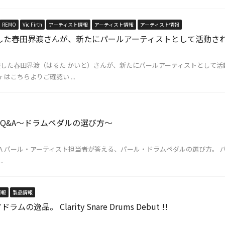
REMO
Vic Firth
アーティスト情報
アーティスト情報
アーティスト情報
sで活躍した春田界渡さんが、新たにパールアーティストとして活動さ
RCCで活躍した春田界渡（はるた かいと）さんが、新たにパールアーティストとして
r はこちらよりご確認い ...
edals Q&A〜ドラムペダルの選び方〜
edals Q&A パール・アーティスト担当者が答える、パール・ドラムペダルの選び
.
情報
製品情報
逸品。 Clarity Snare Drums Debut !!