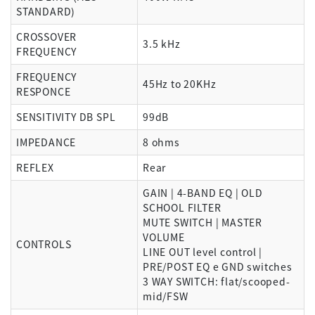
STANDARD)
CROSSOVER
3.5 kHz
FREQUENCY
FREQUENCY
45Hz to 20KHz
RESPONCE
SENSITIVITY DB SPL
99dB
IMPEDANCE
8 ohms
REFLEX
Rear
GAIN | 4-BAND EQ | OLD
SCHOOL FILTER
MUTE SWITCH | MASTER
VOLUME
CONTROLS
LINE OUT level control |
PRE/POST EQ e GND switches
3 WAY SWITCH: flat/scooped-
mid/FSW