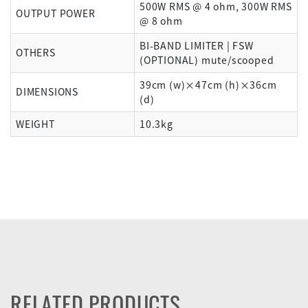
500W RMS @ 4 ohm, 300W RMS
OUTPUT POWER
@ 8 ohm
BI-BAND LIMITER | FSW
OTHERS
(OPTIONAL) mute/scooped
39cm (w)×47cm (h)×36cm
DIMENSIONS
(d)
WEIGHT
10.3kg
RELATED PRODUCTS