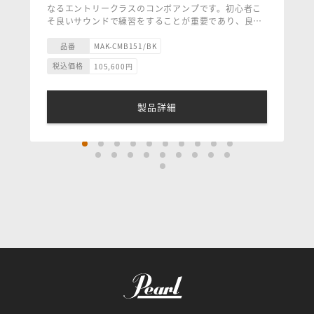
なるエントリークラスのコンボアンプです。初心者こ
そ良いサウンドで練習をすることが重要であり、良質
なサウンドで練習することによって音楽に対する才能
と情熱を育みながら、サウンドメイクと技術が身に付
品番
MAK-CMB151/BK
き表現力が身につきます。CMB BLACK LINE コンボ
税込価格
105,600
円
はコストを抑えながらも音質に妥協することなく、し
っかりとしたMarkbassサウンドを継承している素晴
らしいサウンドのコンボアンプです。
製品詳細