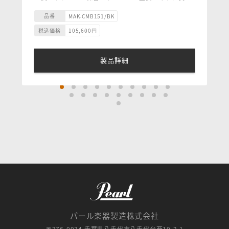
なサウンドで練習することによって音楽に対する才能
と情熱を育みながら、サウンドメイクと技術が身に付
品番
MAK-CMB151/BK
き表現力が身につきます。CMB BLACK LINE コンボ
税込価格
105,600
円
はコストを抑えながらも音質に妥協することなく、し
っかりとしたMarkbassサウンドを継承している素晴
らしいサウンドのコンボアンプです。
製品詳細
パール楽器製造株式会社