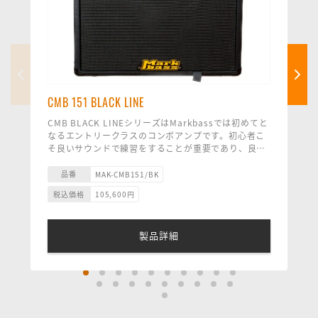
CMB 151 BLACK LINE
CMB BLACK LINEシリーズはMarkbassでは初めてと
なるエントリークラスのコンボアンプです。初心者こ
そ良いサウンドで練習をすることが重要であり、良質
なサウンドで練習することによって音楽に対する才能
と情熱を育みながら、サウンドメイクと技術が身に付
品番
MAK-CMB151/BK
き表現力が身につきます。CMB BLACK LINE コンボ
税込価格
105,600
円
はコストを抑えながらも音質に妥協することなく、し
っかりとしたMarkbassサウンドを継承している素晴
らしいサウンドのコンボアンプです。
製品詳細