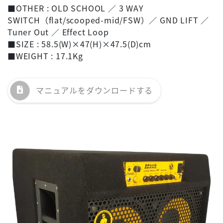
■OTHER : OLD SCHOOL ／ 3 WAY
SWITCH（flat/scooped-mid/FSW）／ GND LIFT ／
Tuner Out ／ Effect Loop
■SIZE : 58.5(W)×47(H)×47.5(D)cm
■WEIGHT : 17.1Kg
マニュアルを
ダウンロードする