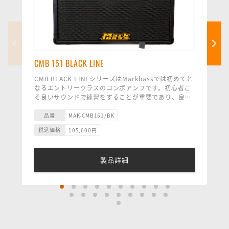
CMB 151 BLACK LINE
CMB BLACK LINEシリーズはMarkbassでは初めてと
なるエントリークラスのコンボアンプです。初心者こ
そ良いサウンドで練習をすることが重要であり、良質
なサウンドで練習することによって音楽に対する才能
と情熱を育みながら、サウンドメイクと技術が身に付
品番
MAK-CMB151/BK
き表現力が身につきます。CMB BLACK LINE コンボ
税込価格
105,600
円
はコストを抑えながらも音質に妥協することなく、し
っかりとしたMarkbassサウンドを継承している素晴
らしいサウンドのコンボアンプです。
製品詳細