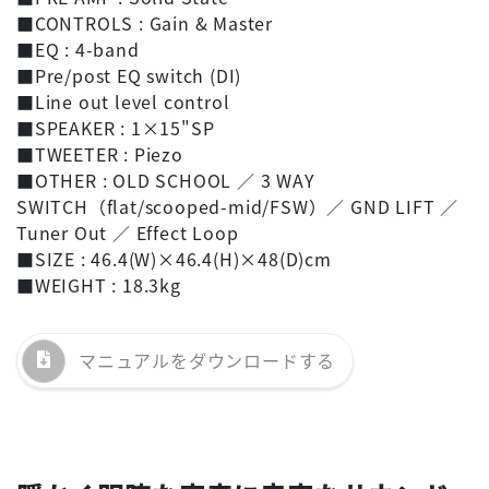
■CONTROLS : Gain & Master
■EQ : 4-band
■Pre/post EQ switch (DI)
■Line out level control
■SPEAKER : 1×15"SP
■TWEETER : Piezo
■OTHER : OLD SCHOOL ／ 3 WAY
SWITCH（flat/scooped-mid/FSW）／ GND LIFT ／
Tuner Out ／ Effect Loop
■SIZE : 46.4(W)×46.4(H)×48(D)cm
■WEIGHT : 18.3kg
マニュアルを
ダウンロードする