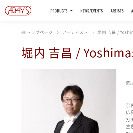
PRODUCTS
NEWS/EVENTS
ARTISTS
トップページ
アーティスト
堀内 吉昌 / Yoshim
堀内 吉昌 / Yoshimas
使
奈
広
打
倉