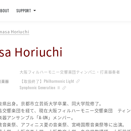
ABOUT
SUPPORT
asa Horiuchi
a Horiuchi
大阪フィルハーモニー交響楽団ティンパニ・打楽器奏者
【取扱終了】Philharmonic Light
用楽器
Symphonic Generation Ⅱ
良県出身。京都市立芸術大学卒業、同大学院修了。
島交響楽団を経て、現在大阪フィルハーモニー交響楽団 ティ
楽器アンサンブル「A-UN」メンバー。
敷音楽祭、アフィニス夏の音楽祭、宮崎国際音楽祭等に出演。