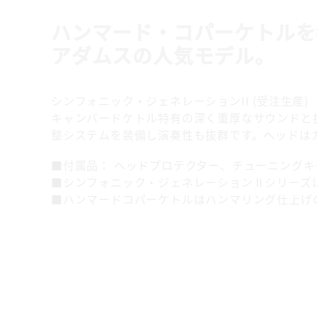
ハンマード・コパーケトルを
アダムスの人気モデル。
シンフォニック・ジェネレーションII (受注生産)
キャンバードケトル特有の深く重厚なサウンドと
整システムを装備し演奏性も抜群です。ヘッドはカ
■付属品： ヘッドプロテクター、チューニングキー(
■シンフォニック・ジェネレーションⅡシリーズ
■ハンマードコパーケトルはハンマリング仕上げ