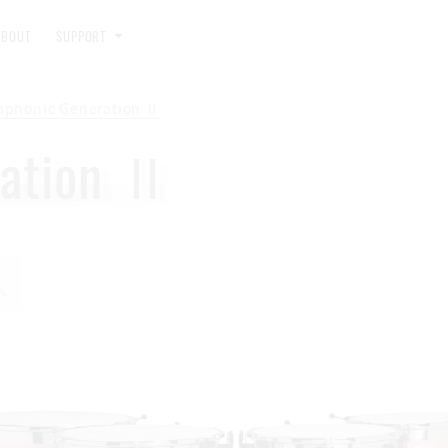
ABOUT
SUPPORT
phonic Generation Ⅱ
ration Ⅱ