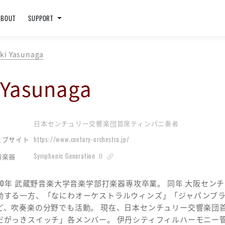
ABOUT
SUPPORT
i Yasunaga
Yasunaga
日本センチュリー交響楽団首席ティンパニ奏者
https://www.century-orchestra.jp/
ェブサイト
Symphonic Generation Ⅱ
用楽器
990年 武蔵野音楽大学音楽学部打楽器専攻卒業。 同年 大阪セ
動する一方、「なにわオーケストラルウィンズ」「ジャパンブ
ど、吹奏楽の分野でも活動。 現在、日本センチュリー交響楽団
だがっきスイッチ」各メンバー。 伊丹シティフィルハーモニー