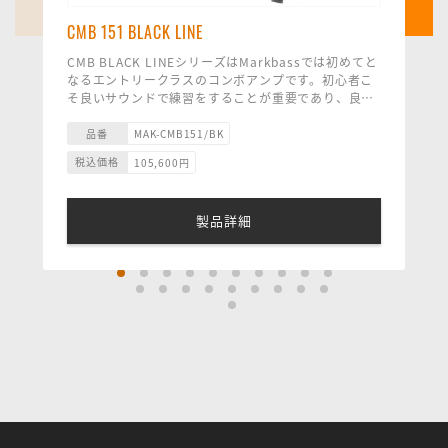
CMB 151 BLACK LINE
CMB BLACK LINEシリーズはMarkbassでは初めてと
なるエントリークラスのコンボアンプです。初心者こ
そ良いサウンドで練習をすることが重要であり、良質
なサウンドで練習することによって音楽に対する才能
と情熱を育みながら、サウンドメイクと技術が身に付
品番
MAK-CMB151/BK
き表現力が身につきます。CMB BLACK LINE コンボ
税込価格
105,600
円
はコストを抑えながらも音質に妥協することなく、し
っかりとしたMarkbassサウンドを継承している素晴
らしいサウンドのコンボアンプです。
製品詳細